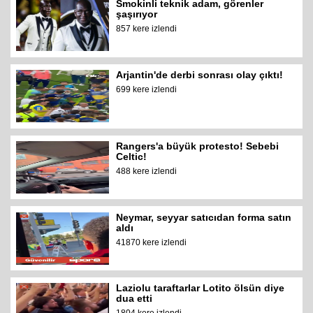
Smokinli teknik adam, görenler
şaşırıyor
857 kere izlendi
Arjantin'de derbi sonrası olay çıktı!
699 kere izlendi
Rangers'a büyük protesto! Sebebi
Celtic!
488 kere izlendi
Neymar, seyyar satıcıdan forma satın
aldı
41870 kere izlendi
Laziolu taraftarlar Lotito ölsün diye
dua etti