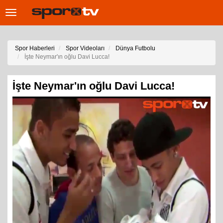
Toggle
navigation
Spor Haberleri
Spor Videoları
Dünya Futbolu
İşte Neymar'ın oğlu Davi Lucca!
İşte Neymar'ın oğlu Davi Lucca!