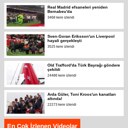
Real Madrid efsaneleri yeniden
Bernabeu'da
3468 kere izlendi
Sven-Goran Eriksson'un Liverpool
hayali gerçekleşti
3525 kere izlendi
Old Trafford'da Türk Bayrağı göndere
çekildi
24486 kere izlendi
Arda Güler, Toni Kroos'un kanatları
altında!
22273 kere izlendi
En Çok İzlenen Videolar