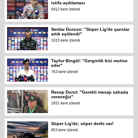
istifa açıklaması
6912 kere izlendi
Serdar Dursun: "Süper Lig'de şanslar
artık eşitlendi"
1615 kere izlendi
Tayfur Bingöl: "Gerginlik bizi motive
eder"
763 kere izlendi
Recep Durul: "Gerekli mesajı sahada
vereceğiz"
1831 kere izlendi
Süper Lig'de; süper derbi var!
853 kere izlendi