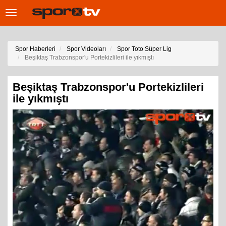
Toggle
navigation
Spor Haberleri
Spor Videoları
Spor Toto Süper Lig
Beşiktaş Trabzonspor'u Portekizlileri ile yıkmıştı
Beşiktaş Trabzonspor'u Portekizlileri
ile yıkmıştı