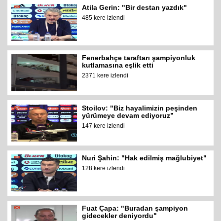
Atila Gerin: "Bir destan yazdık"
485 kere izlendi
Fenerbahçe taraftarı şampiyonluk
kutlamasına eşlik etti
2371 kere izlendi
Stoilov: "Biz hayalimizin peşinden
yürümeye devam ediyoruz”
147 kere izlendi
Nuri Şahin: "Hak edilmiş mağlubiyet"
128 kere izlendi
Fuat Çapa: "Buradan şampiyon
gidecekler deniyordu"