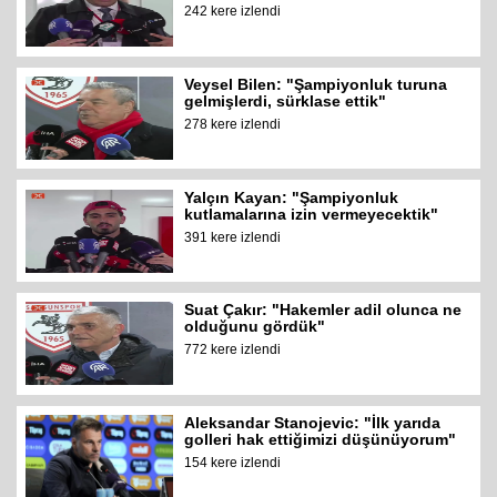
242 kere izlendi
Veysel Bilen: "Şampiyonluk turuna
gelmişlerdi, sürklase ettik"
278 kere izlendi
Yalçın Kayan: "Şampiyonluk
kutlamalarına izin vermeyecektik"
391 kere izlendi
Suat Çakır: "Hakemler adil olunca ne
olduğunu gördük"
772 kere izlendi
Aleksandar Stanojevic: "İlk yarıda
golleri hak ettiğimizi düşünüyorum"
154 kere izlendi