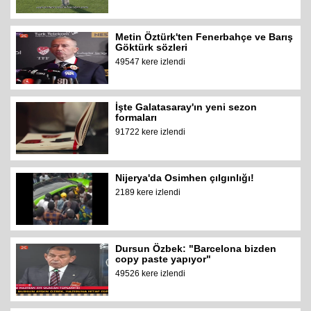
Metin Öztürk'ten Fenerbahçe ve Barış
Göktürk sözleri
49547 kere izlendi
İşte Galatasaray'ın yeni sezon
formaları
91722 kere izlendi
Nijerya'da Osimhen çılgınlığı!
2189 kere izlendi
Dursun Özbek: "Barcelona bizden
copy paste yapıyor"
49526 kere izlendi