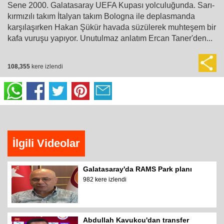
Sene 2000. Galatasaray UEFA Kupası yolculuğunda. Sarı-
kırmızılı takım İtalyan takım Bologna ile deplasmanda
karşılaşırken Hakan Şükür havada süzülerek muhteşem bir
kafa vuruşu yapıyor. Unutulmaz anlatım Ercan Taner'den...
108,355
kere izlendi
İlgili Videolar
Galatasaray'da RAMS Park planı
982 kere izlendi
Abdullah Kavukcu'dan transfer