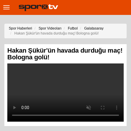
Toggle
navigation
Spor Haberleri
Spor Videoları
Futbol
Galatasaray
Hakan Şükür'ün havada durduğu maç! Bologna golü!
Hakan Şükür'ün havada durduğu maç!
Bologna golü!