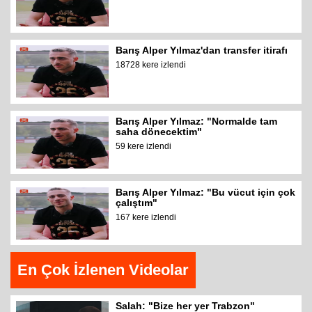
Barış Alper Yılmaz'dan transfer itirafı
18728 kere izlendi
Barış Alper Yılmaz: "Normalde tam
saha dönecektim"
59 kere izlendi
Barış Alper Yılmaz: "Bu vücut için çok
çalıştım"
167 kere izlendi
En Çok İzlenen Videolar
Salah: "Bize her yer Trabzon"