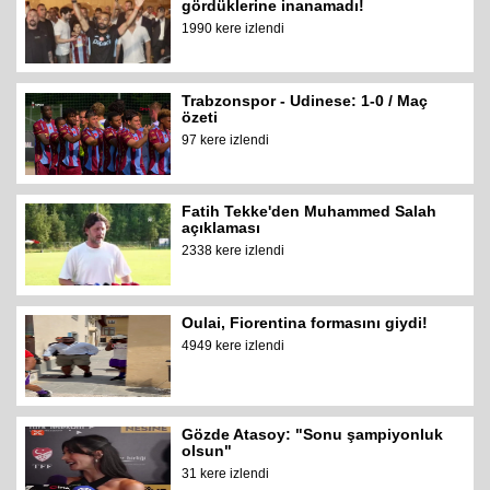
gördüklerine inanamadı!
1990 kere izlendi
Trabzonspor - Udinese: 1-0 / Maç
özeti
97 kere izlendi
Fatih Tekke'den Muhammed Salah
açıklaması
2338 kere izlendi
Oulai, Fiorentina formasını giydi!
4949 kere izlendi
Gözde Atasoy: "Sonu şampiyonluk
olsun"
31 kere izlendi