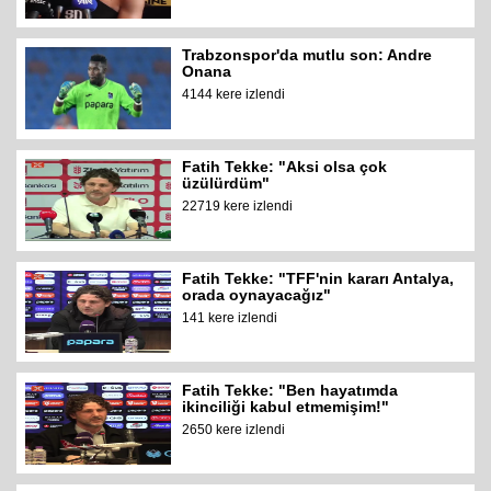
Trabzonspor'da mutlu son: Andre
Onana
4144 kere izlendi
Fatih Tekke: "Aksi olsa çok
üzülürdüm"
22719 kere izlendi
Fatih Tekke: "TFF'nin kararı Antalya,
orada oynayacağız"
141 kere izlendi
Fatih Tekke: "Ben hayatımda
ikinciliği kabul etmemişim!"
2650 kere izlendi