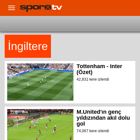
Toggle
navigation
İngiltere
Tottenham - Inter
(Özet)
42,831 kere izlendi
M.United'ın genç
yıldızından akıl dolu
gol
74,067 kere izlendi