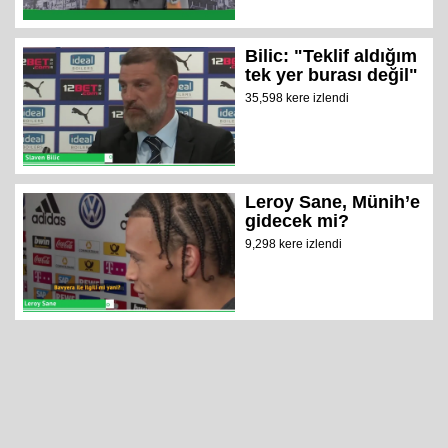
Bilic: "Teklif aldığım
tek yer burası değil"
35,598 kere izlendi
Leroy Sane, Münih’e
gidecek mi?
9,298 kere izlendi