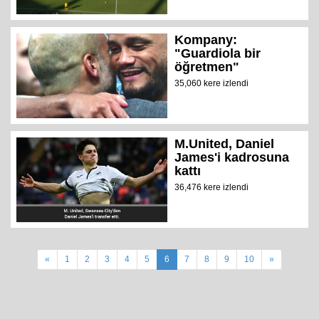
Kompany:
"Guardiola bir
öğretmen"
35,060 kere izlendi
M.United, Daniel
James'i kadrosuna
kattı
36,476 kere izlendi
«
1
2
3
4
5
6
7
8
9
10
»