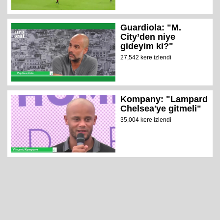
Guardiola: "M.
City’den niye
gideyim ki?"
27,542 kere izlendi
Kompany: "Lampard
Chelsea'ye gitmeli"
35,004 kere izlendi