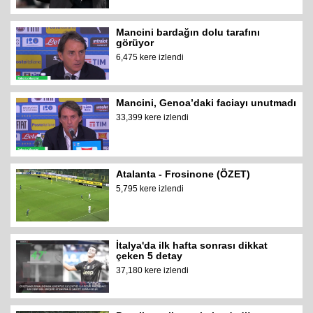
Mancini bardağın dolu tarafını
görüyor
6,475 kere izlendi
Mancini, Genoa’daki faciayı unutmadı
33,399 kere izlendi
Atalanta - Frosinone (ÖZET)
5,795 kere izlendi
İtalya'da ilk hafta sonrası dikkat
çeken 5 detay
37,180 kere izlendi