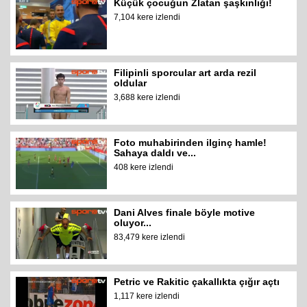
Küçük çocuğun Zlatan şaşkınlığı!
7,104 kere izlendi
Filipinli sporcular art arda rezil
oldular
3,688 kere izlendi
Foto muhabirinden ilginç hamle!
Sahaya daldı ve...
408 kere izlendi
Dani Alves finale böyle motive
oluyor...
83,479 kere izlendi
Petric ve Rakitic çakallıkta çığır açtı
1,117 kere izlendi