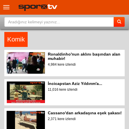
Toggle
navigation
Komik
Ronaldinho'nun aklını başından alan
muhabir!
4,984 kere izlendi
İncicapstan Aziz Yıldırım'a...
11,016 kere izlendi
Cassano'dan arkadaşına eşek şakası!
2,371 kere izlendi