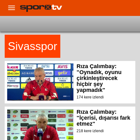
Toggle
navigation
Sivasspor
Rıza Çalımbay:
"Oynadık, oyunu
çirkinleştirecek
hiçbir şey
yapmadık"
174 kere izlendi
Rıza Çalımbay:
"İçerisi, dışarısı fark
etmez"
218 kere izlendi