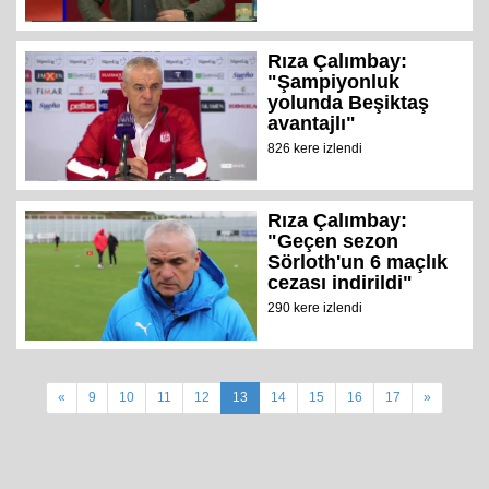
Rıza Çalımbay:
"Şampiyonluk
yolunda Beşiktaş
avantajlı"
826 kere izlendi
Rıza Çalımbay:
"Geçen sezon
Sörloth'un 6 maçlık
cezası indirildi"
290 kere izlendi
«
9
10
11
12
13
14
15
16
17
»