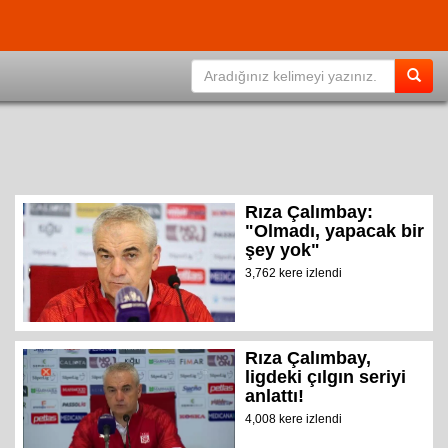
Rıza Çalımbay:
"Olmadı, yapacak bir
şey yok"
3,762 kere izlendi
Rıza Çalımbay,
ligdeki çılgın seriyi
anlattı!
4,008 kere izlendi