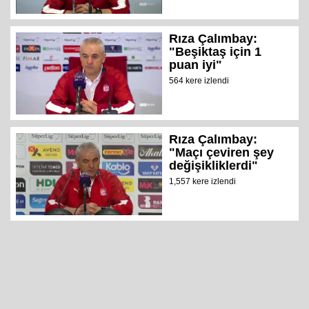
Rıza Çalımbay:
"Beşiktaş için 1
puan iyi"
564 kere izlendi
Rıza Çalımbay:
"Maçı çeviren şey
değişikliklerdi"
1,557 kere izlendi