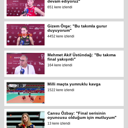
devam ediyoruz"
651 kere izlendi
Gizem Örge: "Bu takımla gurur
duyuyorum"
4452 kere izlendi
Mehmet Akif Üstündağ: "Bu takıma
final yakışırdı"
164 kere izlendi
Milli maçta yumruklu kavga
1522 kere izlendi
Cansu Özbay: "Final serisinin
oyuncusu olduğum için mutluyum"
13 kere izlendi