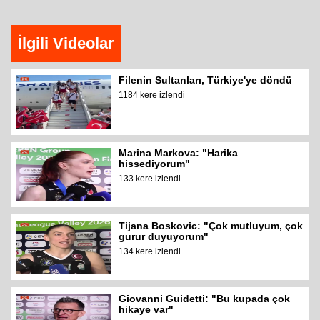
İlgili Videolar
Filenin Sultanları, Türkiye'ye döndü
1184 kere izlendi
Marina Markova: "Harika
hissediyorum"
133 kere izlendi
Tijana Boskovic: "Çok mutluyum, çok
gurur duyuyorum"
134 kere izlendi
Giovanni Guidetti: "Bu kupada çok
hikaye var"