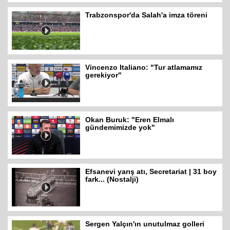
Trabzonspor'da Salah'a imza töreni
Vincenzo Italiano: "Tur atlamamız
gerekiyor"
Okan Buruk: "Eren Elmalı
gündemimizde yok"
Efsanevi yarış atı, Secretariat | 31 boy
fark... (Nostalji)
Sergen Yalçın'ın unutulmaz golleri