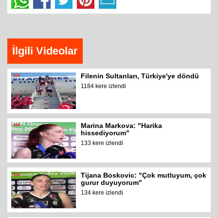
İlgili Videolar
Filenin Sultanları, Türkiye'ye döndü
1184 kere izlendi
Marina Markova: "Harika
hissediyorum"
133 kere izlendi
Tijana Boskovic: "Çok mutluyum, çok
gurur duyuyorum"
134 kere izlendi