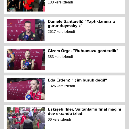
133 kere izlendi
Daniele Santarelli: "Yaptıklarımızla
gurur duymalıyız"
2617 kere izlendi
Gizem Örge: "Ruhumuzu gösterdik"
383 kere izlendi
Eda Erdem: "İçim buruk değil"
1326 kere izlendi
Eskişehirliler, Sultanlar'ın final maçını
dev ekranda izledi
66 kere izlendi