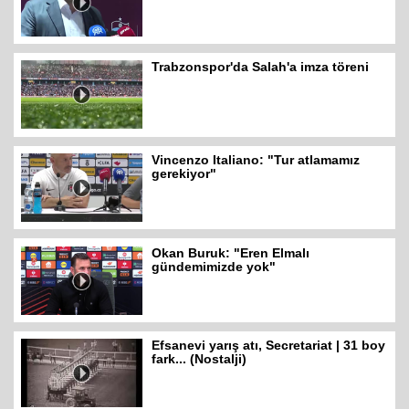
Trabzonspor'da Salah'a imza töreni
Vincenzo Italiano: "Tur atlamamız
gerekiyor"
Okan Buruk: "Eren Elmalı
gündemimizde yok"
Efsanevi yarış atı, Secretariat | 31 boy
fark... (Nostalji)