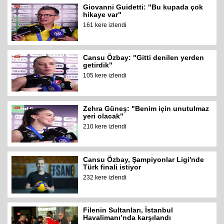
Giovanni Guidetti: "Bu kupada çok
hikaye var"
161 kere izlendi
Cansu Özbay: "Gitti denilen yerden
getirdik"
105 kere izlendi
Zehra Güneş: "Benim için unutulmaz
yeri olacak"
210 kere izlendi
Cansu Özbay, Şampiyonlar Ligi'nde
Türk finali istiyor
232 kere izlendi
Filenin Sultanları, İstanbul
Havalimanı’nda karşılandı