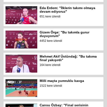
Eda Erdem: "İlklerin takımı olmaya
devam ediyoruz"
651 kere izlendi
Gizem Örge: "Bu takımla gurur
duyuyorum"
4452 kere izlendi
Mehmet Akif Üstündağ: "Bu takıma
final yakışırdı"
164 kere izlendi
Milli maçta yumruklu kavga
1522 kere izlendi
Cansu Özbay: "Final serisinin