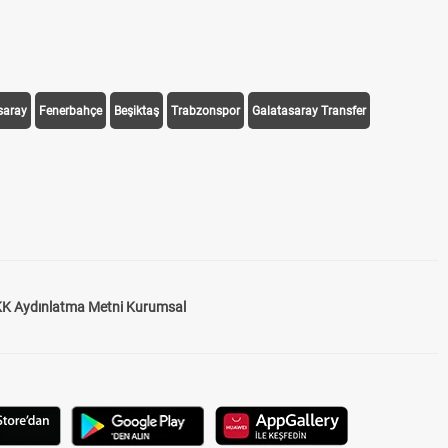
saray
Fenerbahçe
Beşiktaş
Trabzonspor
Galatasaray Transfer
K Aydınlatma Metni Kurumsal