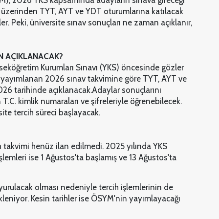
M), 2026 YKS kapsamında adayların sınava gireceği
tem üzerinden TYT, AYT ve YDT oturumlarına katılacak
er. Peki, üniversite sınav sonuçları ne zaman açıklanır,
N AÇIKLANACAK?
seköğretim Kurumları Sınavı (YKS) öncesinde gözler
n yayımlanan 2026 sınav takvimine göre TYT, AYT ve
26 tarihinde açıklanacak.
Adaylar sonuçlarını
.C. kimlik numaraları ve şifreleriyle öğrenebilecek.
te tercih süreci başlayacak.
h takvimi henüz ilan edilmedi. 2025 yılında YKS
şlemleri ise 1 Ağustos'ta başlamış ve 13 Ağustos'ta
urulacak olması nedeniyle tercih işlemlerinin de
kleniyor. Kesin tarihler ise ÖSYM'nin yayımlayacağı