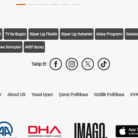
i
TV'de Bugün
Süper Lig Fikstür
Süper Lig Haberleri
iddaa Programı
Galata
daa Sonuçları
Aktif Sayaç
Takip Et
r
About US
Yasal Uyarı
Çerez Politikası
Gizlilik Politikası
KVK