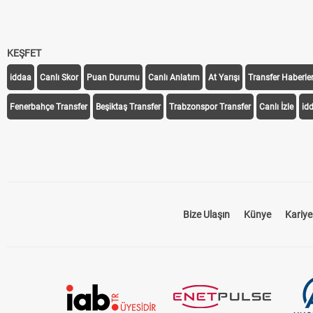
KEŞFET
iddaa
Canlı Skor
Puan Durumu
Canlı Anlatım
At Yarışı
Transfer Haberler
Fenerbahçe Transfer
Beşiktaş Transfer
Trabzonspor Transfer
Canlı İzle
id
Bize Ulaşın
Künye
Kariye