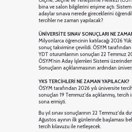
Ölçme, Seçme ve Yerleştirme Merkezi (ÖSY
bina ve salon bilgilerini erişime açtı. Sis
adaylar sınava nerede gireceklerini öğrendil
tercihler ne zaman yapılacak?
ÜNİVERSİTE SINAV SONUÇLARI NE ZAMA
Milyonlarca öğrencinin katılacağı 2026 Yük
sonuç takvimine çevrildi. ÖSYM tarafında
YDT oturumlarının sonuçları 22 Temmuz 20
ÖSYM'nin Aday İşlemleri Sistemi üzerinden T
Sonuçların açıklanmasının ardından üniversi
YKS TERCİHLERİ NE ZAMAN YAPILACAK?
ÖSYM tarafından 2026 yılı üniversite terci
sonuçları 19 Temmuz'da açıklanmış, tercih i
sona ermişti.
Bu yıl sınav sonuçlarının 22 Temmuz'da duy
Ağustos ayının ilk günlerinde başlaması be
tercih kılavuzu ile netleşecek.