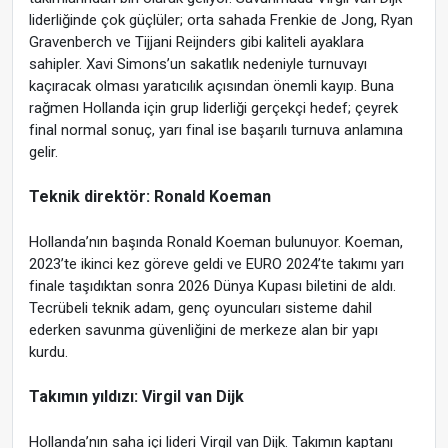
liderliğinde çok güçlüler; orta sahada Frenkie de Jong, Ryan
Gravenberch ve Tijjani Reijnders gibi kaliteli ayaklara
sahipler. Xavi Simons’un sakatlık nedeniyle turnuvayı
kaçıracak olması yaratıcılık açısından önemli kayıp. Buna
rağmen Hollanda için grup liderliği gerçekçi hedef; çeyrek
final normal sonuç, yarı final ise başarılı turnuva anlamına
gelir.
Teknik direktör: Ronald Koeman
Hollanda’nın başında Ronald Koeman bulunuyor. Koeman,
2023’te ikinci kez göreve geldi ve EURO 2024’te takımı yarı
finale taşıdıktan sonra 2026 Dünya Kupası biletini de aldı.
Tecrübeli teknik adam, genç oyuncuları sisteme dahil
ederken savunma güvenliğini de merkeze alan bir yapı
kurdu.
Takımın yıldızı: Virgil van Dijk
Hollanda’nın saha içi lideri Virgil van Dijk. Takımın kaptanı