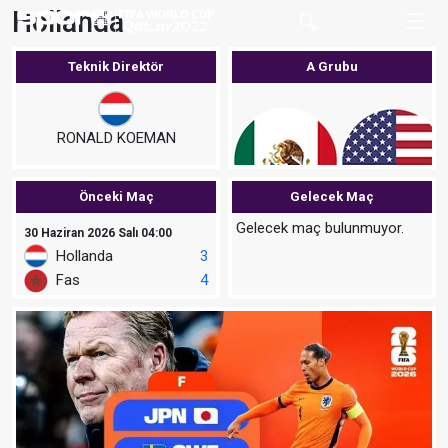
Hollanda
Teknik Direktör
A Grubu
RONALD KOEMAN
Önceki Maç
Gelecek Maç
MEK
ABD
Gelecek maç bulunmuyor.
30 Haziran 2026 Salı 04:00
Hollanda
3
Fas
4