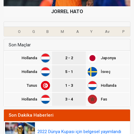
JORREL HATO
O
G
B
M
A
Y
Av
P
Son Maçlar
Hollanda
2 - 2
Japonya
Hollanda
5 - 1
İsveç
Tunus
1 - 3
Hollanda
Hollanda
3 - 4
Fas
Son Dakika Haberleri
2022 Dünya Kupası için belgesel yayımlandı