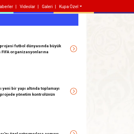
aberler
Videolar
Galeri
Kupa Özel
 projesi futbol dünyasında büyük
ın FIFA organizasyonlarına
ı yeni bir yapı altında toplamayı
n projede yönetim kontrolünün
sı'nı özel yatırımcılara açmayı