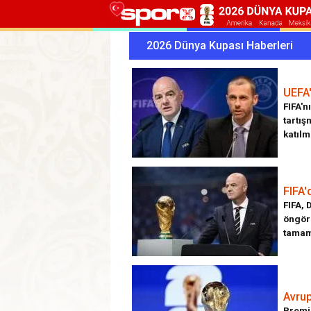
2026 Dünya Kupası Haberleri
UEFA'
FIFA'n
tartış
katılm
FIFA'
FIFA, 
öngöre
tamame
Avrup
Premie