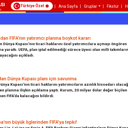
Türkiye Özel
Ana Sayfa
Gruplar
Fikstür
H
dan FIFA'nın yatırımcı planına boykot kararı
ın Dünya Kupası'nın ticari haklarını özel yatırımcılara açmayı öngören
ma yarattı. UEFA, plan iptal edilmediği sürece üyesi olan milli takımlar
ayacağını açıkladı.
dan Dünya Kupası planı için savunma
Dünya Kupası'nın ticari haklarını yatırımcıların azınlık hissedarı olacağ
n planına ilişkin açıklama yaptı. Kurum, 20 milyar dolar değer biçile
n FIFA'da kalacağını bildirdi.
a'nın büyük liglerinden FIFA'ya tepki!
r Lig, LaLiga ve Serie A, FIFA Başkanı Gianni Infantino'nun Dünya Kupa