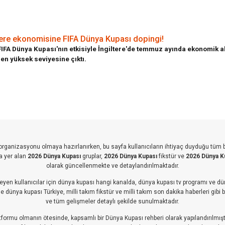
tere ekonomisine FIFA Dünya Kupası dopingi!
IFA Dünya Kupası'nın etkisiyle İngiltere'de temmuz ayında ekonomik akt
 en yüksek seviyesine çıktı.
k organizasyonu olmaya hazırlanırken, bu sayfa kullanıcıların ihtiyaç duyduğu tüm 
a yer alan
2026 Dünya Kupası
gruplar,
2026 Dünya Kupası
fikstür ve
2026 Dünya K
olarak güncellenmekte ve detaylandırılmaktadır.
eyen kullanıcılar için dünya kupası hangi kanalda, dünya kupası tv programı ve dün
 dünya kupası Türkiye, milli takım fikstür ve milli takım son dakika haberleri gibi 
ve tüm gelişmeler detaylı şekilde sunulmaktadır.
atformu olmanın ötesinde, kapsamlı bir Dünya Kupası rehberi olarak yapılandırılmıştı