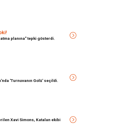
pki!
satma planına" tepki gösterdi.
'nda 'Turnuvanın Golü' seçildi.
rilen Xavi Simons, Katalan ekibi