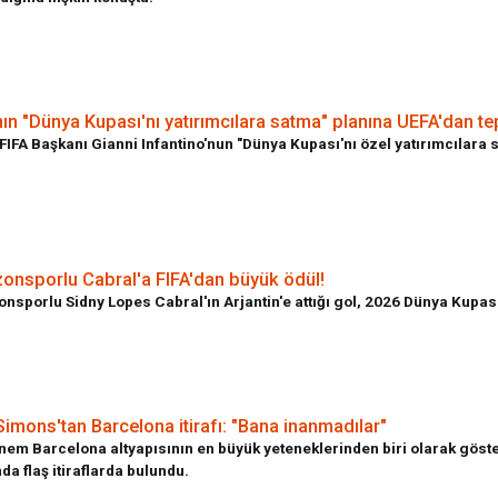
nın "Dünya Kupası'nı yatırımcılara satma" planına UEFA'dan te
FIFA Başkanı Gianni Infantino'nun "Dünya Kupası'nı özel yatırımcılara 
onsporlu Cabral'a FIFA'dan büyük ödül!
nsporlu Sidny Lopes Cabral'ın Arjantin'e attığı gol, 2026 Dünya Kupası
Simons'tan Barcelona itirafı: "Bana inanmadılar"
nem Barcelona altyapısının en büyük yeteneklerinden biri olarak göste
da flaş itiraflarda bulundu.