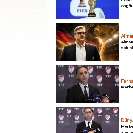
öngöre
Alman
Alman
sahipl
Ferh
Merke
Düny
Merke
alamad