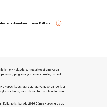
ivite hızlanırken, bileşik PMI son
bilgileri tek noktada sunmayı hedeflemektedir.
upası
maç programı gibi temel içerikler, düzenli
ya kupası kaçta gibi sorulara yanıt veren içerikler
başlıklar altında, milli takımın turnuvadaki durumu
r. Kullanıcılar burada
2026 Dünya Kupası
gruplar,