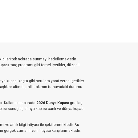
bilgileri tek noktada sunmayı hedeflemektedir.
upası
maç programı gibi temel içerikler, düzenli
ya kupası kaçta gibi sorulara yanıt veren içerikler
başlıklar altında, milli takımın turnuvadaki durumu
r. Kullanıcılar burada
2026 Dünya Kupası
gruplar,
upası sonuçlar, dünya kupası canlı ve dünya kupası
 ve anlık bilgi ihtiyacı ile şekillenmektedir. Bu
n gerçek zamanlı veri ihtiyacı karşılanmaktadır.