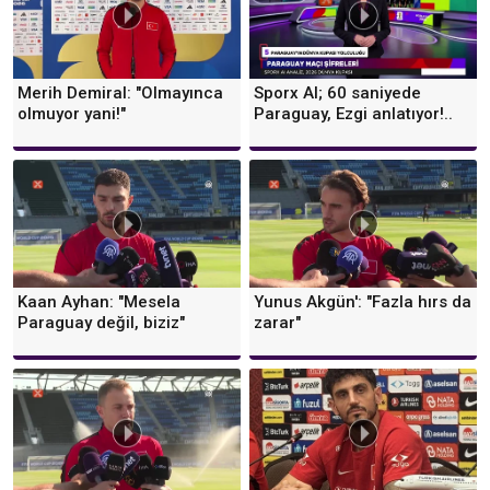
Merih Demiral: "Olmayınca
Sporx AI; 60 saniyede
olmuyor yani!"
Paraguay, Ezgi anlatıyor!..
Kaan Ayhan: "Mesela
Yunus Akgün': "Fazla hırs da
Paraguay değil, biziz"
zarar"