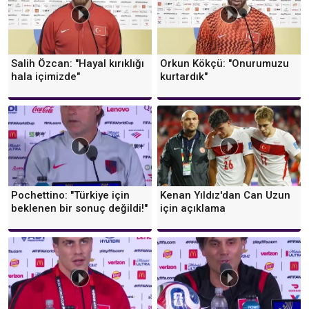
Salih Özcan: "Hayal kırıklığı
Orkun Kökçü: "Onurumuzu
hala içimizde"
kurtardık"
Pochettino: "Türkiye için
Kenan Yıldız'dan Can Uzun
beklenen bir sonuç değildi!"
için açıklama