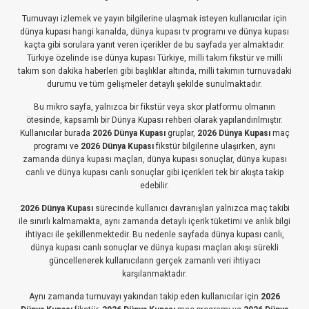
Turnuvayı izlemek ve yayın bilgilerine ulaşmak isteyen kullanıcılar için
dünya kupası hangi kanalda, dünya kupası tv programı ve dünya kupası
kaçta gibi sorulara yanıt veren içerikler de bu sayfada yer almaktadır.
Türkiye özelinde ise dünya kupası Türkiye, milli takım fikstür ve milli
takım son dakika haberleri gibi başlıklar altında, milli takımın turnuvadaki
durumu ve tüm gelişmeler detaylı şekilde sunulmaktadır.
Bu mikro sayfa, yalnızca bir fikstür veya skor platformu olmanın
ötesinde, kapsamlı bir Dünya Kupası rehberi olarak yapılandırılmıştır.
Kullanıcılar burada
2026 Dünya Kupası
gruplar,
2026 Dünya Kupası
maç
programı ve
2026 Dünya Kupası
fikstür bilgilerine ulaşırken, aynı
zamanda dünya kupası maçları, dünya kupası sonuçlar, dünya kupası
canlı ve dünya kupası canlı sonuçlar gibi içerikleri tek bir akışta takip
edebilir.
2026 Dünya Kupası
sürecinde kullanıcı davranışları yalnızca maç takibi
ile sınırlı kalmamakta, aynı zamanda detaylı içerik tüketimi ve anlık bilgi
ihtiyacı ile şekillenmektedir. Bu nedenle sayfada dünya kupası canlı,
dünya kupası canlı sonuçlar ve dünya kupası maçları akışı sürekli
güncellenerek kullanıcıların gerçek zamanlı veri ihtiyacı
karşılanmaktadır.
Aynı zamanda turnuvayı yakından takip eden kullanıcılar için
2026