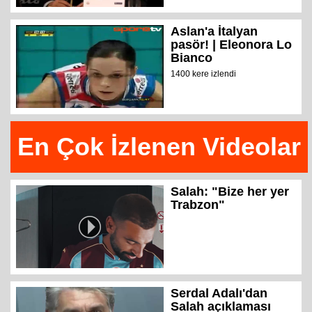
Aslan'a İtalyan
pasör! | Eleonora Lo
Bianco
1400 kere izlendi
En Çok İzlenen Videolar
Salah: "Bize her yer
Trabzon"
Serdal Adalı'dan
Salah açıklaması