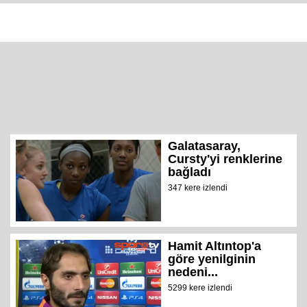
Galatasaray,
Cursty'yi renklerine
bağladı
347 kere izlendi
Hamit Altıntop'a
göre yenilginin
nedeni...
5299 kere izlendi