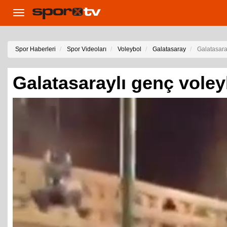
Toggle
navigation
Spor Haberleri
Spor Videoları
Voleybol
Galatasaray
Galatasaray
Galatasaraylı genç voleyb