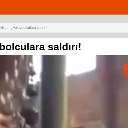
lı genç voleybolculara saldırı!
olculara saldırı!