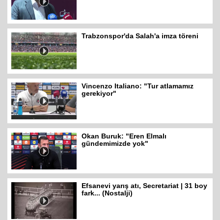
Trabzonspor'da Salah'a imza töreni
Vincenzo Italiano: "Tur atlamamız
gerekiyor"
Okan Buruk: "Eren Elmalı
gündemimizde yok"
Efsanevi yarış atı, Secretariat | 31 boy
fark... (Nostalji)