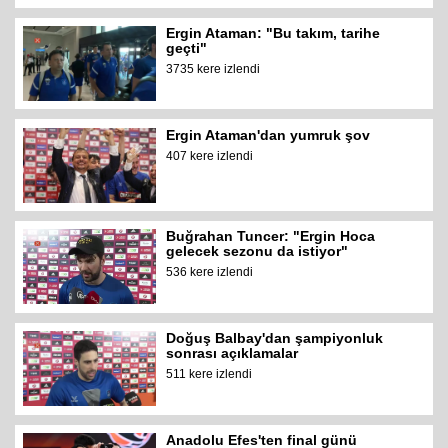
Ergin Ataman: "Bu takım, tarihe
geçti"
3735 kere izlendi
Ergin Ataman'dan yumruk şov
407 kere izlendi
Buğrahan Tuncer: "Ergin Hoca
gelecek sezonu da istiyor"
536 kere izlendi
Doğuş Balbay'dan şampiyonluk
sonrası açıklamalar
511 kere izlendi
Anadolu Efes'ten final günü