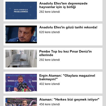
Anadolu Efes'ten depremzede
hayvanlar için iş birliği
282 kere izlendi
Anadolu Efes'in gözü tarihi rekorda!
620 kere izlendi
Pembe Top bu kez Pınar Deniz'in
ellerinde
292 kere izlendi
Ergin Ataman: "Olaylara magazinel
bakmayın!"
402 kere izlendi
Ataman: "Herkes bizi geçmek istiyor"
456 kere izlendi