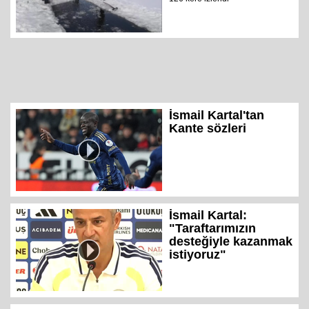
İsmail Kartal'tan
Kante sözleri
İsmail Kartal:
"Taraftarımızın
desteğiyle kazanmak
istiyoruz"