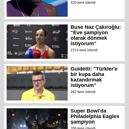
320 kere izlendi
Buse Naz Çakıroğlu:
"Eve şampiyon
olarak dönmek
istiyorum"
1514 kere izlendi
Guidetti: "Türkler'e
bir kupa daha
kazandırmak
istiyorum"
282 kere izlendi
Super Bowl'da
Philadelphia Eagles
şampiyon
206 kere izlendi