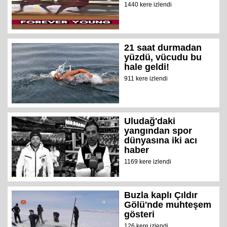
1440 kere izlendi
21 saat durmadan
yüzdü, vücudu bu
hale geldi!
911 kere izlendi
Uludağ'daki
yangından spor
dünyasına iki acı
haber
1169 kere izlendi
Buzla kaplı Çıldır
Gölü'nde muhteşem
gösteri
126 kere izlendi