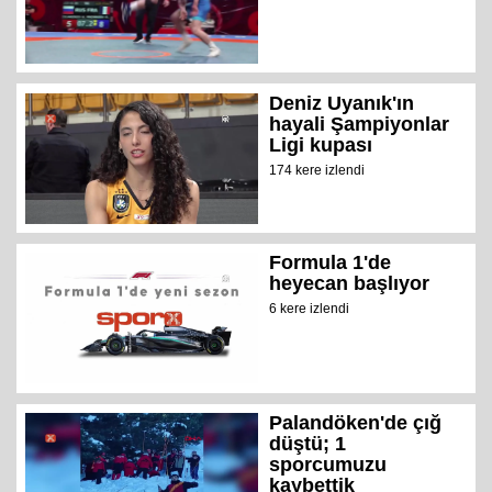
Deniz Uyanık'ın
hayali Şampiyonlar
Ligi kupası
174 kere izlendi
Formula 1'de
heyecan başlıyor
6 kere izlendi
Palandöken'de çığ
düştü; 1
sporcumuzu
kaybettik