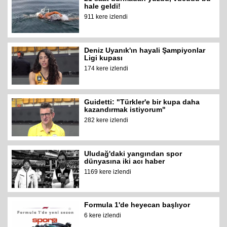
hale geldi!
911 kere izlendi
Deniz Uyanık'ın hayali Şampiyonlar
Ligi kupası
174 kere izlendi
Guidetti: "Türkler'e bir kupa daha
kazandırmak istiyorum"
282 kere izlendi
Uludağ'daki yangından spor
dünyasına iki acı haber
1169 kere izlendi
Formula 1'de heyecan başlıyor
6 kere izlendi