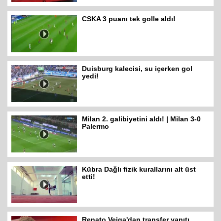
CSKA 3 puanı tek golle aldı!
Duisburg kalecisi, su içerken gol
yedi!
Milan 2. galibiyetini aldı! | Milan 3-0
Palermo
Kübra Dağlı fizik kurallarını alt üst
etti!
Renato Veiga'dan transfer yanıtı