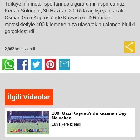
Türkiye’nin motor sporlarındaki gururu milli sporcumuz
Kenan Sofuoğlu, 30 Haziran 2016’da açılışı yapılacak
Osman Gazi Köprüsü’nde Kawasaki H2R model
motosikletiyle 400 kilometre hıza ulaşarak bu alanda bir ilki
gerçekleştirdi.
2,862
kere izlendi
İlgili Videolar
100. Gazi Koşusu'nda kazanan Bay
Nalçakan
1891 kere izlendi