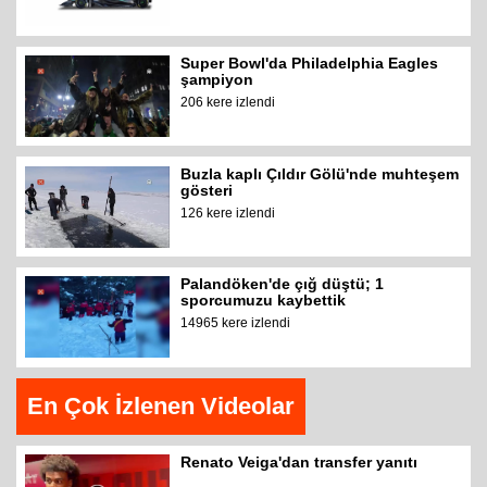
Super Bowl'da Philadelphia Eagles
şampiyon
206 kere izlendi
Buzla kaplı Çıldır Gölü'nde muhteşem
gösteri
126 kere izlendi
Palandöken'de çığ düştü; 1
sporcumuzu kaybettik
14965 kere izlendi
En Çok İzlenen Videolar
Renato Veiga'dan transfer yanıtı