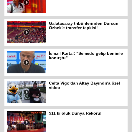
Galatasaray tribünlerinden Dursun
Özbek'e transfer tepkisi!
İsmail Kartal: "Semedo gelip benimle
konuştu"
Celta Vigo'dan Altay Bayındır'a özel
video
511 kiloluk Dünya Rekoru!