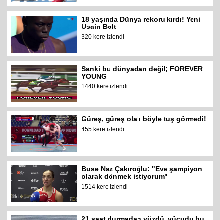
18 yaşında Dünya rekoru kırdı! Yeni
Usain Bolt
320 kere izlendi
Sanki bu dünyadan değil; FOREVER
YOUNG
1440 kere izlendi
Güreş, güreş olalı böyle tuş görmedi!
455 kere izlendi
Buse Naz Çakıroğlu: "Eve şampiyon
olarak dönmek istiyorum"
1514 kere izlendi
21 saat durmadan yüzdü, vücudu bu