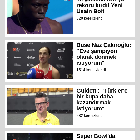
rekoru kırdı! Yeni
Usain Bolt
320 kere izlendi
Buse Naz Çakıroğlu:
"Eve şampiyon
olarak dönmek
istiyorum"
1514 kere izlendi
Guidetti: "Türkler'e
bir kupa daha
kazandırmak
istiyorum"
282 kere izlendi
Super Bowl'da