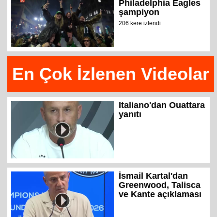
Philadelphia Eagles
şampiyon
206 kere izlendi
En Çok İzlenen Videolar
Italiano'dan Ouattara
yanıtı
İsmail Kartal'dan
Greenwood, Talisca
ve Kante açıklaması