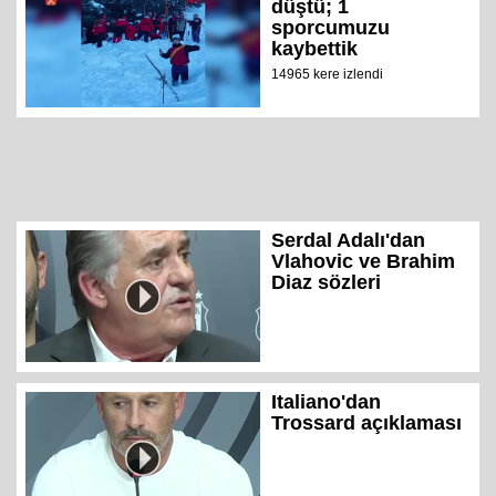
düştü; 1
sporcumuzu
kaybettik
14965 kere izlendi
Serdal Adalı'dan
Vlahovic ve Brahim
Diaz sözleri
Italiano'dan
Trossard açıklaması