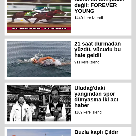
değil; FOREVER
YOUNG
1440 kere izlendi
21 saat durmadan
yüzdü, vücudu bu
hale geldi!
911 kere izlendi
Uludağ'daki
yangından spor
dünyasına iki acı
haber
1169 kere izlendi
Buzla kaplı Çıldır