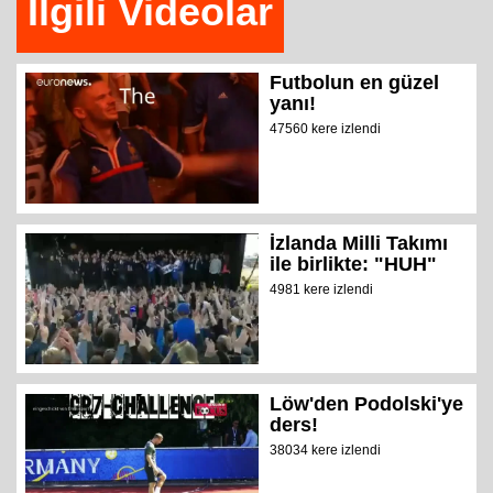
İlgili Videolar
Futbolun en güzel
yanı!
47560 kere izlendi
İzlanda Milli Takımı
ile birlikte: "HUH"
4981 kere izlendi
Löw'den Podolski'ye
ders!
38034 kere izlendi