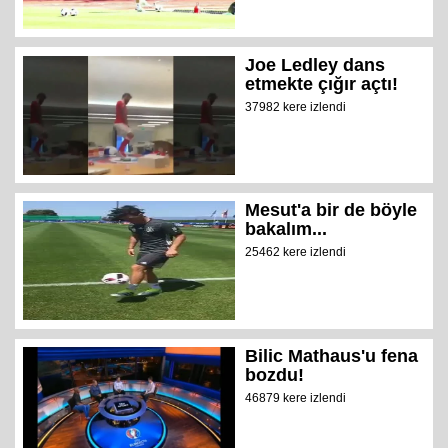
Joe Ledley dans
etmekte çığır açtı!
37982 kere izlendi
Mesut'a bir de böyle
bakalım...
25462 kere izlendi
Bilic Mathaus'u fena
bozdu!
46879 kere izlendi