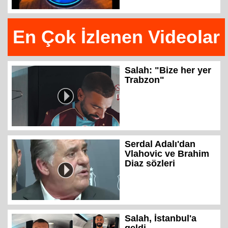
En Çok İzlenen Videolar
Salah: "Bize her yer
Trabzon"
Serdal Adalı'dan
Vlahovic ve Brahim
Diaz sözleri
Salah, İstanbul'a