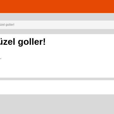
zel goller!
zel goller!
.