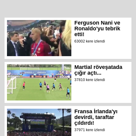
Ferguson Nani ve
Ronaldo'yu tebrik
etti!
63002 kere izlendi
Martial röveşatada
çığır açtı...
37810 kere izlendi
Fransa İrlanda'yı
devirdi, taraftar
çıldırdı!
37971 kere izlendi