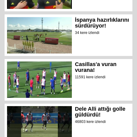
İspanya hazırlıklarını
sürdürüyor!
34 kere izlendi
Casillas'a vuran
vurana!
11591 kere izlendi
Dele Alli attığı golle
güldürdü!
46803 kere izlendi