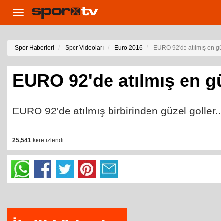
Toggle
navigation
Spor Haberleri
Spor Videoları
Euro 2016
EURO 92'de atılmış en gü
EURO 92'de atılmış en gü
EURO 92'de atılmış birbirinden güzel goller..
25,541
kere izlendi