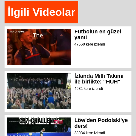
İlgili Videolar
Futbolun en güzel
yanı!
47560 kere izlendi
İzlanda Milli Takımı
ile birlikte: "HUH"
4981 kere izlendi
Löw'den Podolski'ye
ders!
38034 kere izlendi