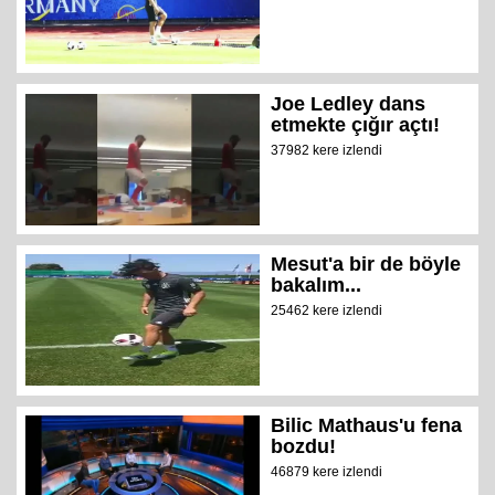
Joe Ledley dans
etmekte çığır açtı!
37982 kere izlendi
Mesut'a bir de böyle
bakalım...
25462 kere izlendi
Bilic Mathaus'u fena
bozdu!
46879 kere izlendi