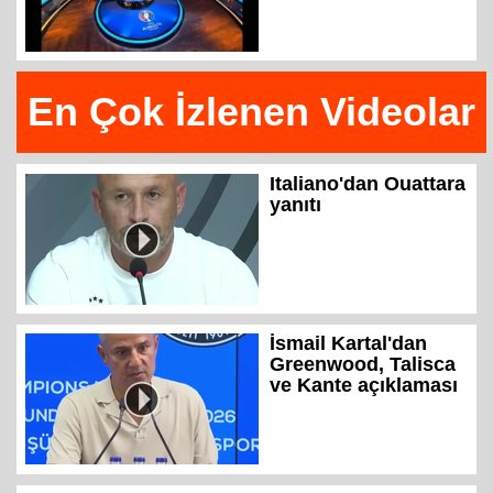
En Çok İzlenen Videolar
Italiano'dan Ouattara
yanıtı
İsmail Kartal'dan
Greenwood, Talisca
ve Kante açıklaması