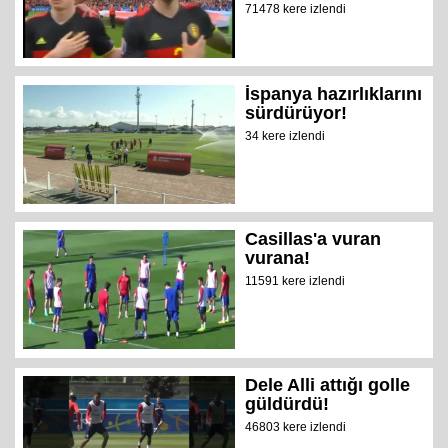
71478 kere izlendi
İspanya hazırlıklarını
sürdürüyor!
34 kere izlendi
Casillas'a vuran
vurana!
11591 kere izlendi
Dele Alli attığı golle
güldürdü!
46803 kere izlendi