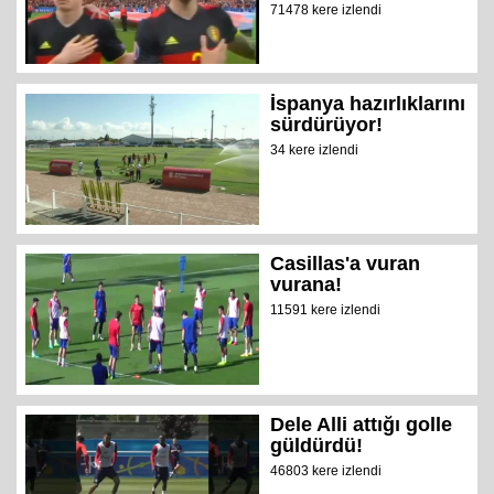
71478 kere izlendi
İspanya hazırlıklarını
sürdürüyor!
34 kere izlendi
Casillas'a vuran
vurana!
11591 kere izlendi
Dele Alli attığı golle
güldürdü!
46803 kere izlendi