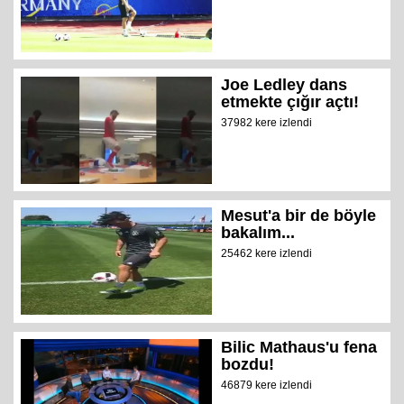
Joe Ledley dans
etmekte çığır açtı!
37982 kere izlendi
Mesut'a bir de böyle
bakalım...
25462 kere izlendi
Bilic Mathaus'u fena
bozdu!
46879 kere izlendi