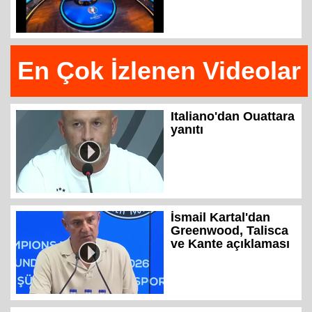
En Çok İzlenen Videolar
Italiano'dan Ouattara
yanıtı
İsmail Kartal'dan
Greenwood, Talisca
ve Kante açıklaması