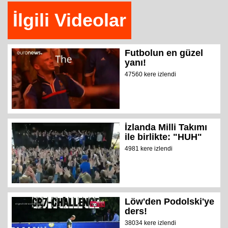
İlgili Videolar
Futbolun en güzel
yanı!
47560 kere izlendi
İzlanda Milli Takımı
ile birlikte: "HUH"
4981 kere izlendi
Löw'den Podolski'ye
ders!
38034 kere izlendi