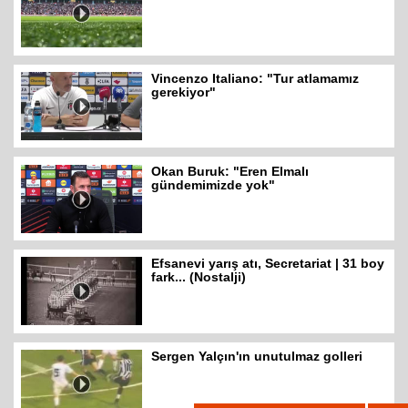
Vincenzo Italiano: "Tur atlamamız
gerekiyor"
Okan Buruk: "Eren Elmalı
gündemimizde yok"
Efsanevi yarış atı, Secretariat | 31 boy
fark... (Nostalji)
Sergen Yalçın'ın unutulmaz golleri