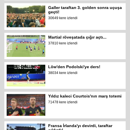
Galler taraftarı 3. golden sonra uçuşa
geçti!
30649 kere izlendi
Martial röveşatada çığır açtı...
37810 kere izlendi
Löw'den Podolski'ye ders!
38034 kere izlendi
Yıldız kaleci Courtois'nın marş totemi
71478 kere izlendi
Fransa İrlanda'yı devirdi, taraftar