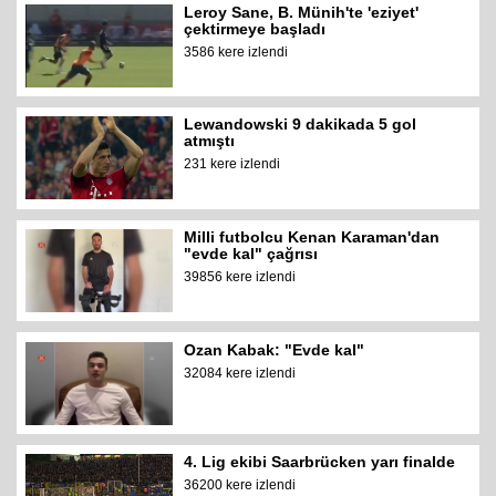
Leroy Sane, B. Münih'te 'eziyet'
çektirmeye başladı
3586 kere izlendi
Lewandowski 9 dakikada 5 gol
atmıştı
231 kere izlendi
Milli futbolcu Kenan Karaman'dan
"evde kal" çağrısı
39856 kere izlendi
Ozan Kabak: "Evde kal"
32084 kere izlendi
4. Lig ekibi Saarbrücken yarı finalde
36200 kere izlendi