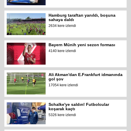
Hamburg taraftarı yanıldı, boşuna
sahaya daldı
2634 kere izlendi
Bayern Münih yeni sezon forması
4140 kere izlendi
Ali Akman'dan E.Frankfurt idmanında
gol şov
17054 kere izlendi
Schalke'ye saldırı! Futbolcular
koşarak kaçtı
5326 kere izlendi