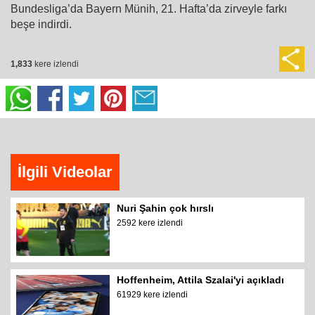
Bundesliga’da Bayern Münih, 21. Hafta’da zirveyle farkı
beşe indirdi.
1,833
kere izlendi
İlgili Videolar
Nuri Şahin çok hırslı
2592 kere izlendi
Hoffenheim, Attila Szalai'yi açıkladı
61929 kere izlendi