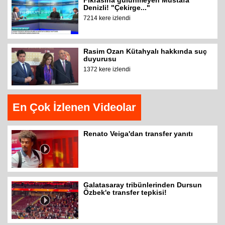
Fıkrasına gülünmeyen Mustafa
Denizli! "Çekirge..."
7214 kere izlendi
Rasim Ozan Kütahyalı hakkında suç
duyurusu
1372 kere izlendi
En Çok İzlenen Videolar
Renato Veiga'dan transfer yanıtı
Galatasaray tribünlerinden Dursun
Özbek'e transfer tepkisi!