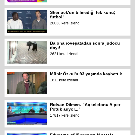
Sherlock'un bilmediği tek konu;
futbol!
20038 kere izlendi
Balona röveşatadan sonra judocu
dayı!
2621 kere izlendi
Münir Özkul'u 93 yaşında kaybettik...
1611 kere izlendi
Rıdvan Dilmen: "Aç telefonu Alper
Potuk arıyor..."
17817 kere izlendi