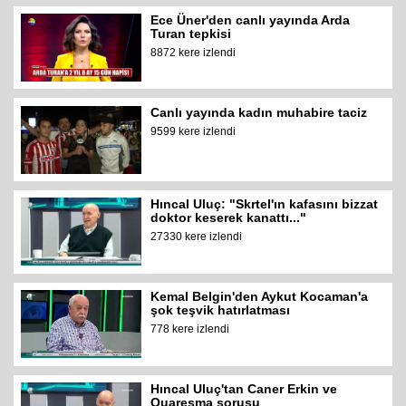
Ece Üner'den canlı yayında Arda
Turan tepkisi
8872 kere izlendi
Canlı yayında kadın muhabire taciz
9599 kere izlendi
Hıncal Uluç: "Skrtel'ın kafasını bizzat
doktor keserek kanattı..."
27330 kere izlendi
Kemal Belgin'den Aykut Kocaman'a
şok teşvik hatırlatması
778 kere izlendi
Hıncal Uluç'tan Caner Erkin ve
Quaresma sorusu