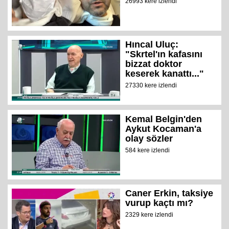
26993 kere izlendi
Hıncal Uluç:
"Skrtel'ın kafasını
bizzat doktor
keserek kanattı..."
27330 kere izlendi
Kemal Belgin'den
Aykut Kocaman'a
olay sözler
584 kere izlendi
Caner Erkin, taksiye
vurup kaçtı mı?
2329 kere izlendi