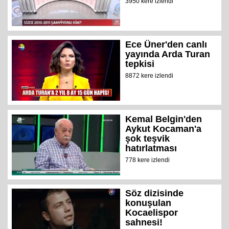
3950 kere izlendi
Ece Üner'den canlı
yayında Arda Turan
tepkisi
8872 kere izlendi
Kemal Belgin'den
Aykut Kocaman'a
şok teşvik
hatırlatması
778 kere izlendi
Söz dizisinde
konuşulan
Kocaelispor
sahnesi!