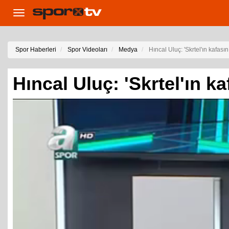
Toggle
navigation
Spor Haberleri
Spor Videoları
Medya
Hıncal Uluç: 'Skrtel'ın kafasın
Hıncal Uluç: 'Skrtel'ın ka