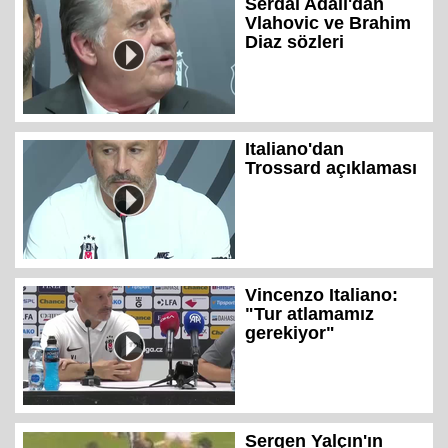
Serdal Adalı'dan
Vlahovic ve Brahim
Diaz sözleri
Italiano'dan
Trossard açıklaması
Vincenzo Italiano:
"Tur atlamamız
gerekiyor"
Sergen Yalçın'ın