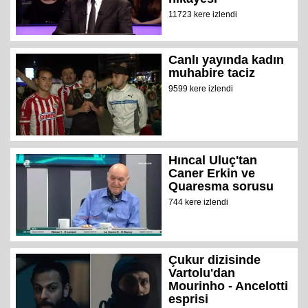
11723 kere izlendi
Canlı yayında kadın
muhabire taciz
9599 kere izlendi
Hıncal Uluç'tan
Caner Erkin ve
Quaresma sorusu
744 kere izlendi
Çukur dizisinde
Vartolu'dan
Mourinho - Ancelotti
esprisi