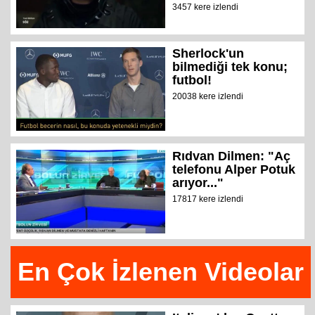
3457 kere izlendi
Sherlock'un
bilmediği tek konu;
futbol!
20038 kere izlendi
Rıdvan Dilmen: "Aç
telefonu Alper Potuk
arıyor..."
17817 kere izlendi
En Çok İzlenen Videolar