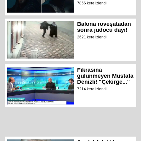
7856 kere izlendi
Balona röveşatadan
sonra judocu dayı!
2621 kere izlendi
Fıkrasına
gülünmeyen Mustafa
Denizli! "Çekirge..."
7214 kere izlendi