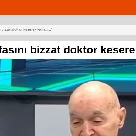
ı bizzat doktor keserek kanattı...'
fasını bizzat doktor keserek