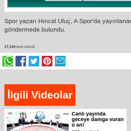
Spor yazarı Hıncal Uluç, A Spor'da yayınlanan
göndermede bulundu.
27,330
kere izlendi
İlgili Videolar
Canlı yayında
geceye damga vuran
o an!