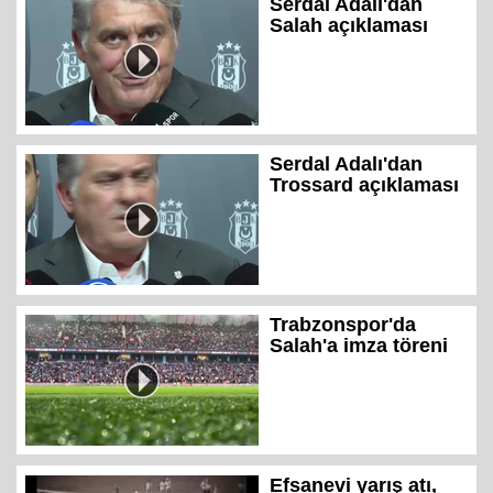
Serdal Adalı'dan
Salah açıklaması
Serdal Adalı'dan
Trossard açıklaması
Trabzonspor'da
Salah'a imza töreni
Efsanevi yarış atı,