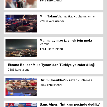
1943 kere izlendi
Milli Takım'da harika kutlama anları
22066 kere izlendi
Marmaray maç izlemek için mola
verdi!
17611 kere izlendi
Efsane Boksör Mike Tyson’dan Türkiye’ye zafer dileği
2586 kere izlendi
Bizim Çocuklar'ın zafer kutlaması
3047 kere izlendi
Barış Alper: "İntikam peşinde değiliz"