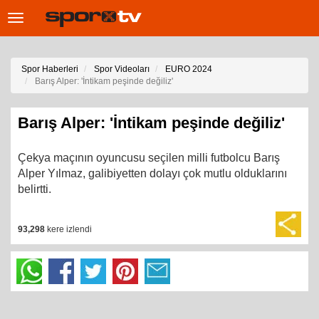
Toggle
navigation
Spor Haberleri
Spor Videoları
EURO 2024
Barış Alper: 'İntikam peşinde değiliz'
Barış Alper: 'İntikam peşinde değiliz'
Çekya maçının oyuncusu seçilen milli futbolcu Barış
Alper Yılmaz, galibiyetten dolayı çok mutlu olduklarını
belirtti.
93,298
kere izlendi