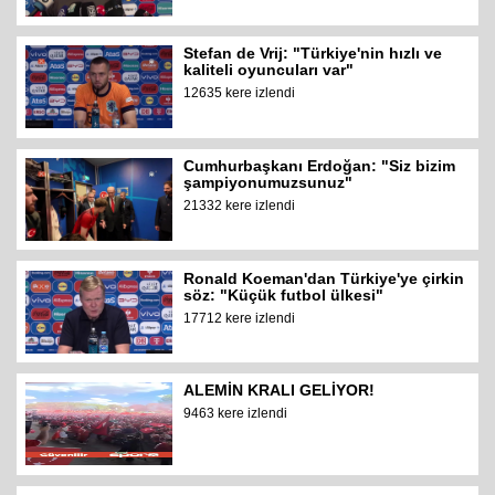
Stefan de Vrij: "Türkiye'nin hızlı ve
kaliteli oyuncuları var"
12635 kere izlendi
Cumhurbaşkanı Erdoğan: "Siz bizim
şampiyonumuzsunuz"
21332 kere izlendi
Ronald Koeman'dan Türkiye'ye çirkin
söz: "Küçük futbol ülkesi"
17712 kere izlendi
ALEMİN KRALI GELİYOR!
9463 kere izlendi