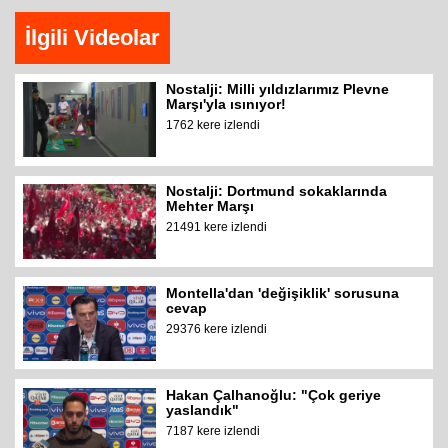
İlgili Videolar
Nostalji: Milli yıldızlarımız Plevne
Marşı'yla ısınıyor!
1762 kere izlendi
Nostalji: Dortmund sokaklarında
Mehter Marşı
21491 kere izlendi
Montella'dan 'değişiklik' sorusuna
cevap
29376 kere izlendi
Hakan Çalhanoğlu: "Çok geriye
yaslandık"
7187 kere izlendi