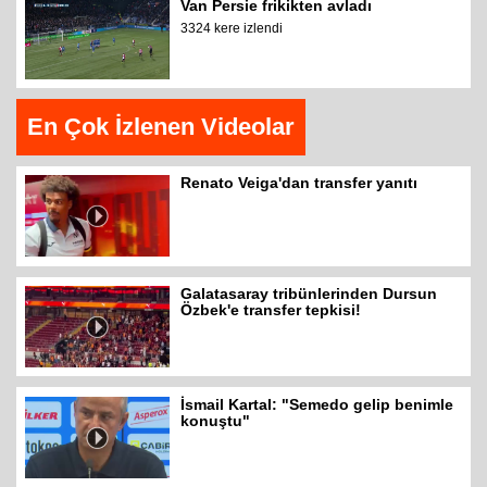
Van Persie frikikten avladı
3324 kere izlendi
En Çok İzlenen Videolar
Renato Veiga'dan transfer yanıtı
Galatasaray tribünlerinden Dursun
Özbek'e transfer tepkisi!
İsmail Kartal: "Semedo gelip benimle
konuştu"