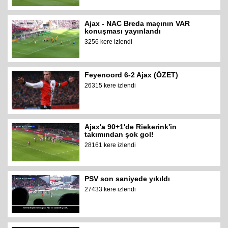
Ajax - NAC Breda maçının VAR
konuşması yayınlandı
3256 kere izlendi
Feyenoord 6-2 Ajax (ÖZET)
26315 kere izlendi
Ajax'a 90+1'de Riekerink'in
takımından şok gol!
28161 kere izlendi
PSV son saniyede yıkıldı
27433 kere izlendi