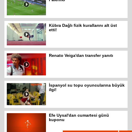
Kübra Dağlı fizik kurallarını alt üst
etti!
Renato Veiga'dan transfer yanıtı
İspanyol su topu oyuncularına büyük
ilgi!
Efe Uysal'dan cumartesi günü
kuponu