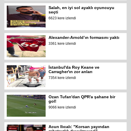
Salah, en iyi sol ayaklı oyuncuyu
seçti
6623 kere izlendi
Alexander-Arnold’ın formasını yaktı
3361 kere izlendi
İstanbul'da Roy Keane ve
Carragher'ın zor anları
7354 kere izlendi
Ozan Tufan'dan QPR'a şahane bir
gol!
9066 kere izlendi
Acun Ilıcalı: "Korsan yayından