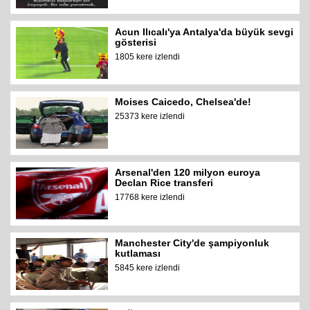
Acun Ilıcalı'ya Antalya'da büyük sevgi
gösterisi
1805 kere izlendi
Moises Caicedo, Chelsea'de!
25373 kere izlendi
Arsenal'den 120 milyon euroya
Declan Rice transferi
17768 kere izlendi
Manchester City'de şampiyonluk
kutlaması
5845 kere izlendi