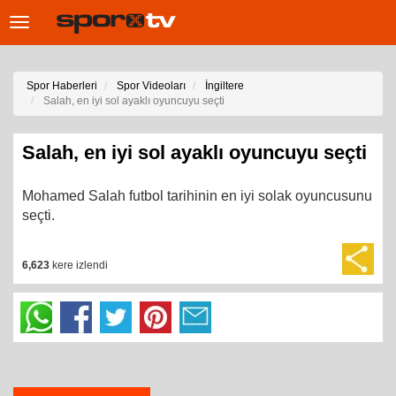
Toggle
navigation
Spor Haberleri
Spor Videoları
İngiltere
Salah, en iyi sol ayaklı oyuncuyu seçti
Salah, en iyi sol ayaklı oyuncuyu seçti
Mohamed Salah futbol tarihinin en iyi solak oyuncusunu
seçti.
6,623
kere izlendi