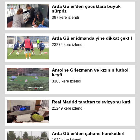
Arda Güler'den çocuklara büyük
sürpriz
397 kere izlendi
Arda Güler idmanda yine dikkat çekti!
23274 kere izlendi
Antoine Griezmann ve kızının futbol
keyfi
3303 kere izlendi
Real Madrid taraftarı televizyonu kırdı
21249 kere izlendi
Arda Güler'den şahane hareketler!