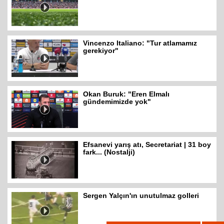
Vincenzo Italiano: "Tur atlamamız
gerekiyor"
Okan Buruk: "Eren Elmalı
gündemimizde yok"
Efsanevi yarış atı, Secretariat | 31 boy
fark... (Nostalji)
Sergen Yalçın'ın unutulmaz golleri