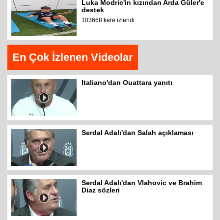
Luka Modric'in kızından Arda Güler'e
destek
103668 kere izlendi
En Çok İzlenen Videolar
Italiano'dan Ouattara yanıtı
Serdal Adalı'dan Salah açıklaması
Serdal Adalı'dan Vlahovic ve Brahim
Diaz sözleri