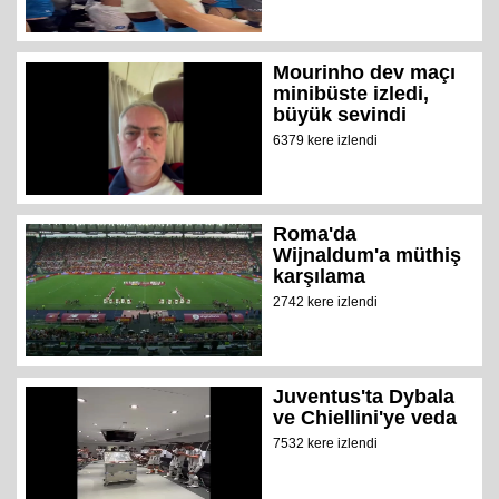
Mourinho dev maçı
minibüste izledi,
büyük sevindi
6379 kere izlendi
Roma'da
Wijnaldum'a müthiş
karşılama
2742 kere izlendi
Juventus'ta Dybala
ve Chiellini'ye veda
7532 kere izlendi