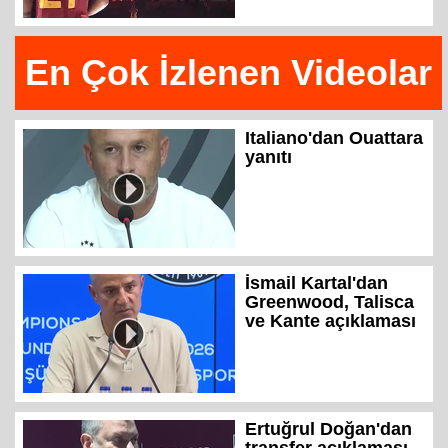
En Çok İzlenen Videolar
Italiano'dan Ouattara
yanıtı
İsmail Kartal'dan
Greenwood, Talisca
ve Kante açıklaması
Ertuğrul Doğan'dan