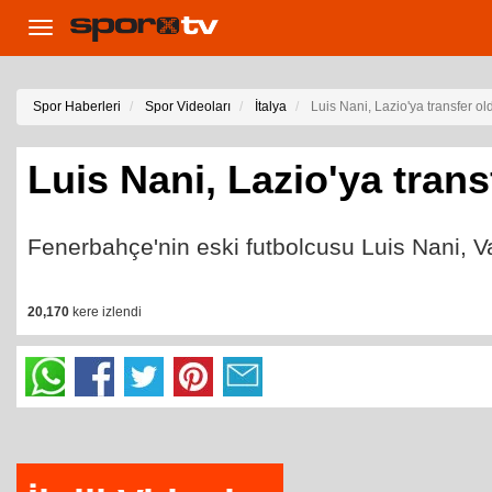
Toggle
navigation
Spor Haberleri
Spor Videoları
İtalya
Luis Nani, Lazio'ya transfer ol
Luis Nani, Lazio'ya trans
Fenerbahçe'nin eski futbolcusu Luis Nani, Va
20,170
kere izlendi