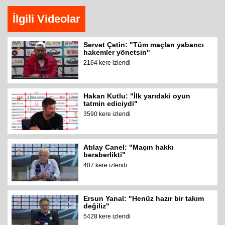
İlgili Videolar
Servet Çetin: "Tüm maçları yabancı
hakemler yönetsin"
2164 kere izlendi
Hakan Kutlu: "İlk yarıdaki oyun
tatmin ediciydi"
3590 kere izlendi
Atılay Canel: "Maçın hakkı
beraberlikti"
407 kere izlendi
Ersun Yanal: "Henüz hazır bir takım
değiliz"
5428 kere izlendi