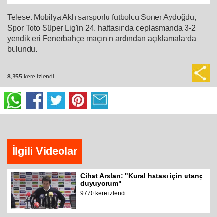
Teleset Mobilya Akhisarsporlu futbolcu Soner Aydoğdu,
Spor Toto Süper Lig'in 24. haftasında deplasmanda 3-2
yendikleri Fenerbahçe maçının ardından açıklamalarda
bulundu.
8,355
kere izlendi
İlgili Videolar
Cihat Arslan: "Kural hatası için utanç
duyuyorum"
9770 kere izlendi