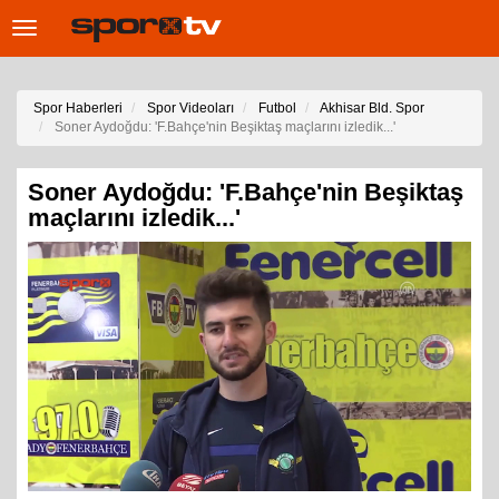
Toggle
navigation
Spor Haberleri
Spor Videoları
Futbol
Akhisar Bld. Spor
Soner Aydoğdu: 'F.Bahçe'nin Beşiktaş maçlarını izledik...'
Soner Aydoğdu: 'F.Bahçe'nin Beşiktaş
maçlarını izledik...'