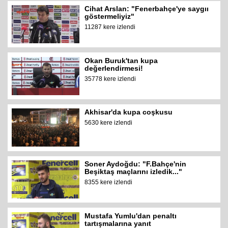
Cihat Arslan: "Fenerbahçe'ye saygıı
göstermeliyiz"
11287 kere izlendi
Okan Buruk'tan kupa
değerlendirmesi!
35778 kere izlendi
Akhisar'da kupa coşkusu
5630 kere izlendi
Soner Aydoğdu: "F.Bahçe'nin
Beşiktaş maçlarını izledik..."
8355 kere izlendi
Mustafa Yumlu'dan penaltı
tartışmalarına yanıt