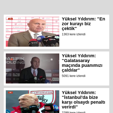
Yüksel Yıldırım: "En
zor kurayı biz
çektik"
1363 kere izlendi
Yüksel Yıldırım:
"Galatasaray
maçında puanımızı
çaldılar"
5091 kere izlendi
Yüksel Yıldırım:
"İstanbul'da bize
karşı olsaydı penaltı
verirdi"
2299 kere izlendi