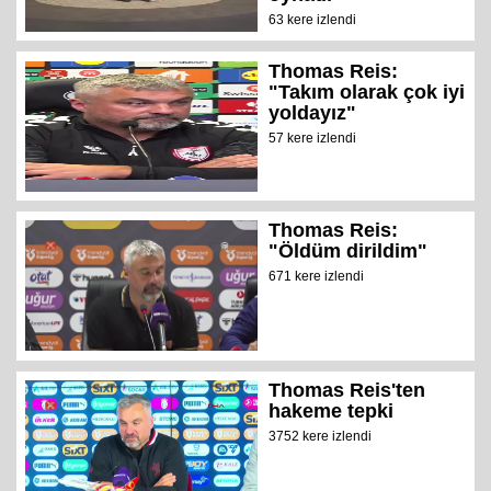
63 kere izlendi
Thomas Reis:
"Takım olarak çok iyi
yoldayız"
57 kere izlendi
Thomas Reis:
"Öldüm dirildim"
671 kere izlendi
Thomas Reis'ten
hakeme tepki
3752 kere izlendi