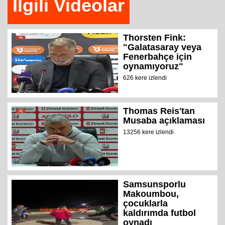
İlgili Videolar
Thorsten Fink:
"Galatasaray veya
Fenerbahçe için
oynamıyoruz"
626 kere izlendi
Thomas Reis'tan
Musaba açıklaması
13256 kere izlendi
Samsunsporlu
Makoumbou,
çocuklarla
kaldırımda futbol
oynadı