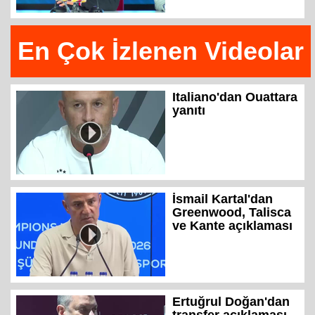
En Çok İzlenen Videolar
Italiano'dan Ouattara
yanıtı
İsmail Kartal'dan
Greenwood, Talisca
ve Kante açıklaması
Ertuğrul Doğan'dan