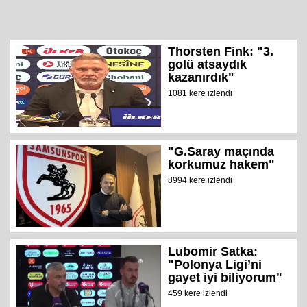
Thorsten Fink: "3.
golü atsaydık
kazanırdık"
1081 kere izlendi
"G.Saray maçında
korkumuz hakem"
8994 kere izlendi
Lubomir Satka:
"Polonya Ligi’ni
gayet iyi biliyorum"
459 kere izlendi