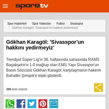
Toggle
navigation
Spor Haberleri
Spor Videoları
Futbol
Sivasspor
Gökhan Karagöl: 'Sivasspor'un hakkını yedirmeyiz'
Gökhan Karagöl: 'Sivasspor'un
hakkını yedirmeyiz'
Trendyol Süper Lig'in 36. haftasında sahasında RAMS
Başakşehir'e 1-0 mağlup olan EMS Yapı Sivasspor'un
Basın Sözcüsü Gökhan Karagöl, karşılaşmanın hakemi
Bahattin Şimşek'e tepki gösterdi.
399
kere izlendi