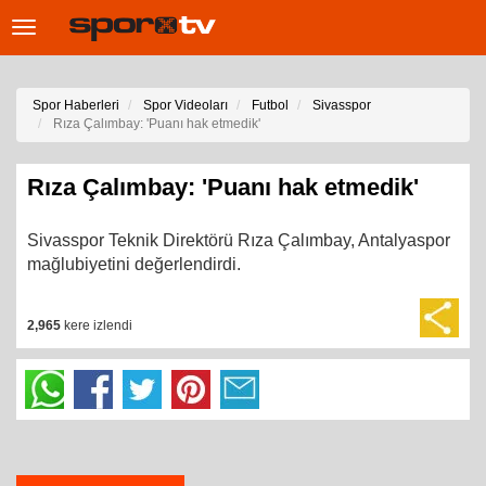
Toggle
navigation
Spor Haberleri
Spor Videoları
Futbol
Sivasspor
Rıza Çalımbay: 'Puanı hak etmedik'
Rıza Çalımbay: 'Puanı hak etmedik'
Sivasspor Teknik Direktörü Rıza Çalımbay, Antalyaspor
mağlubiyetini değerlendirdi.
2,965
kere izlendi