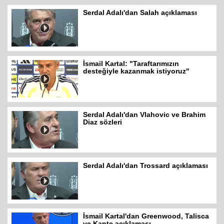
Serdal Adalı'dan Salah açıklaması
İsmail Kartal: "Taraftarımızın
desteğiyle kazanmak istiyoruz"
Serdal Adalı'dan Vlahovic ve Brahim
Diaz sözleri
Serdal Adalı'dan Trossard açıklaması
İsmail Kartal'dan Greenwood, Talisca
ve Kante açıklaması