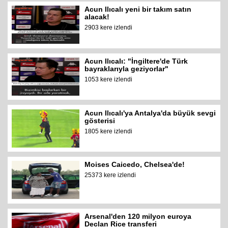
Acun Ilıcalı yeni bir takım satın
alacak!
2903 kere izlendi
Acun Ilıcalı: "İngiltere'de Türk
bayraklarıyla geziyorlar"
1053 kere izlendi
Acun Ilıcalı'ya Antalya'da büyük sevgi
gösterisi
1805 kere izlendi
Moises Caicedo, Chelsea'de!
25373 kere izlendi
Arsenal'den 120 milyon euroya
Declan Rice transferi