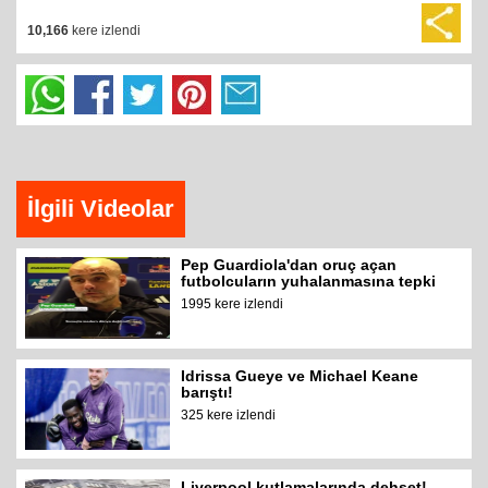
10,166
kere izlendi
İlgili Videolar
Pep Guardiola'dan oruç açan
futbolcuların yuhalanmasına tepki
1995 kere izlendi
Idrissa Gueye ve Michael Keane
barıştı!
325 kere izlendi
Liverpool kutlamalarında dehşet!