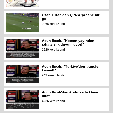
Ozan Tufan'dan QPR'a şahane bir
gol!
9066 kere izlendi
Acun Ilıcalı: "Korsan yayından
rahatsızlık duyulmuyor!"
1220 kere izlendi
Acun Ilıcalı: "Türkiye'den transfer
kısmet!"
943 kere izlendi
Acun Ilıcalı'dan Abdülkadir Ömür
itirafı
4236 kere izlendi