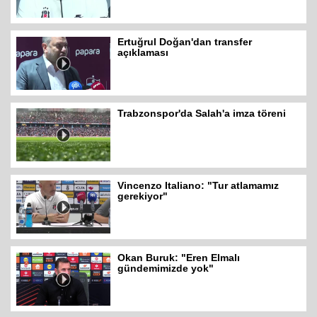
Ertuğrul Doğan'dan transfer
açıklaması
Trabzonspor'da Salah'a imza töreni
Vincenzo Italiano: "Tur atlamamız
gerekiyor"
Okan Buruk: "Eren Elmalı
gündemimizde yok"