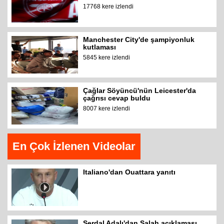
17768 kere izlendi
Manchester City'de şampiyonluk
kutlaması
5845 kere izlendi
Çağlar Söyüncü'nün Leicester'da
çağrısı cevap buldu
8007 kere izlendi
En Çok İzlenen Videolar
Italiano'dan Ouattara yanıtı
Serdal Adalı'dan Salah açıklaması