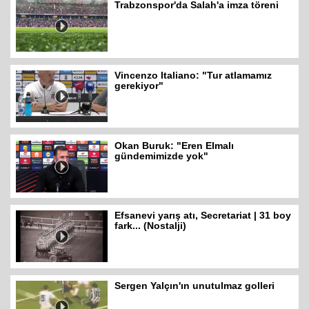
Trabzonspor'da Salah'a imza töreni
Vincenzo Italiano: "Tur atlamamız
gerekiyor"
Okan Buruk: "Eren Elmalı
gündemimizde yok"
Efsanevi yarış atı, Secretariat | 31 boy
fark... (Nostalji)
Sergen Yalçın'ın unutulmaz golleri