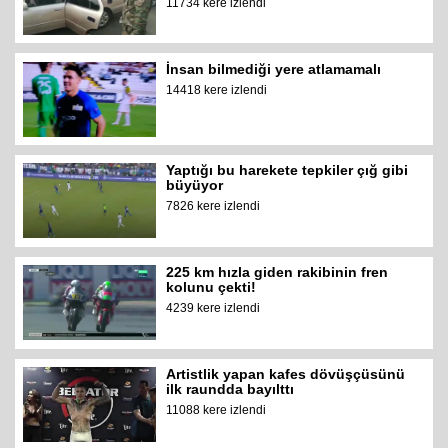
11734 kere izlendi
İnsan bilmediği yere atlamamalı
14418 kere izlendi
Yaptığı bu harekete tepkiler çığ gibi
büyüyor
7826 kere izlendi
225 km hızla giden rakibinin fren
kolunu çekti!
4239 kere izlendi
Artistlik yapan kafes dövüşçüsünü
ilk raundda bayılttı
11088 kere izlendi