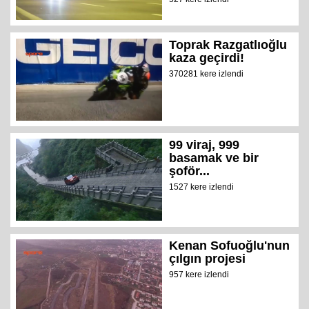
Toprak Razgatlıoğlu
kaza geçirdi!
370281 kere izlendi
99 viraj, 999
basamak ve bir
şoför...
1527 kere izlendi
Kenan Sofuoğlu'nun
çılgın projesi
957 kere izlendi