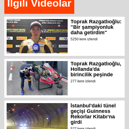
İlgili Videolar
Toprak Razgatlıoğlu:
"Bir şampiyonluk
daha getirdim"
5250 kere izlendi
Toprak Razgatlıoğlu,
Hollanda'da
birincilik peşinde
277 kere izlendi
İstanbul'daki tünel
geçişi Guinness
Rekorlar Kitabı’na
girdi
527 kere izlendi