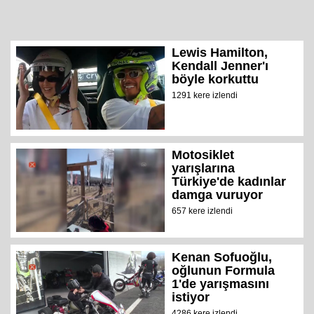
Lewis Hamilton,
Kendall Jenner'ı
böyle korkuttu
1291 kere izlendi
Motosiklet
yarışlarına
Türkiye'de kadınlar
damga vuruyor
657 kere izlendi
Kenan Sofuoğlu,
oğlunun Formula
1'de yarışmasını
istiyor
4286 kere izlendi