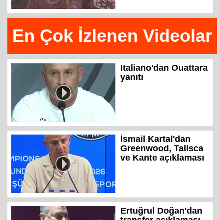
En Çok İzlenen Videolar
Italiano'dan Ouattara
yanıtı
İsmail Kartal'dan
Greenwood, Talisca
ve Kante açıklaması
Ertuğrul Doğan'dan