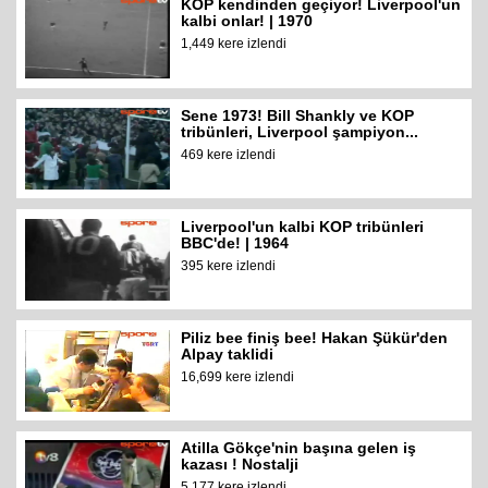
KOP kendinden geçiyor! Liverpool'un
kalbi onlar! | 1970
1,449 kere izlendi
Sene 1973! Bill Shankly ve KOP
tribünleri, Liverpool şampiyon...
469 kere izlendi
Liverpool'un kalbi KOP tribünleri
BBC'de! | 1964
395 kere izlendi
Piliz bee finiş bee! Hakan Şükür'den
Alpay taklidi
16,699 kere izlendi
Atilla Gökçe'nin başına gelen iş
kazası ! Nostalji
5,177 kere izlendi