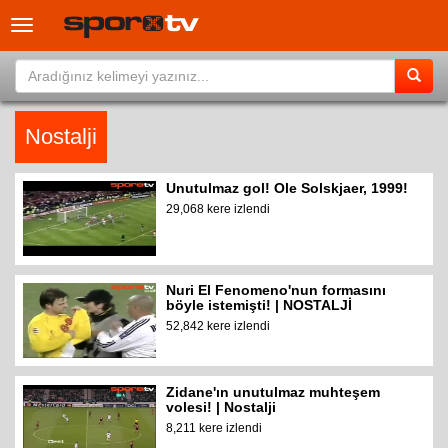
Toggle
navigation
Nostalji
Unutulmaz gol! Ole Solskjaer, 1999!
29,068 kere izlendi
Nuri El Fenomeno'nun formasını
böyle istemişti! | NOSTALJİ
52,842 kere izlendi
Zidane'ın unutulmaz muhteşem
volesi! | Nostalji
8,211 kere izlendi