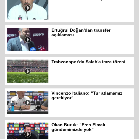
Ertuğrul Doğan'dan transfer
açıklaması
Trabzonspor'da Salah'a imza töreni
Vincenzo Italiano: "Tur atlamamız
gerekiyor"
Okan Buruk: "Eren Elmalı
gündemimizde yok"