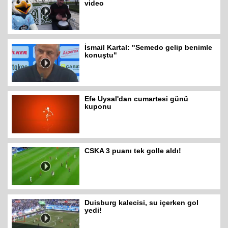
video
İsmail Kartal: "Semedo gelip benimle
konuştu"
Efe Uysal'dan cumartesi günü
kuponu
CSKA 3 puanı tek golle aldı!
Duisburg kalecisi, su içerken gol
yedi!