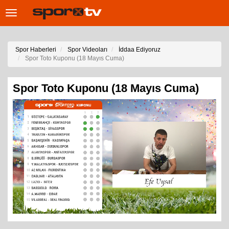
Toggle
navigation
Spor Haberleri
Spor Videoları
İddaa Ediyoruz
Spor Toto Kuponu (18 Mayıs Cuma)
Spor Toto Kuponu (18 Mayıs Cuma)