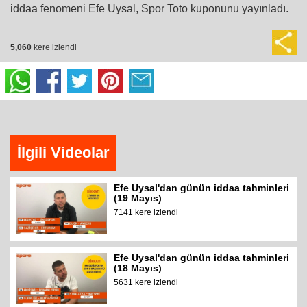
iddaa fenomeni Efe Uysal, Spor Toto kuponunu yayınladı.
5,060
kere izlendi
İlgili Videolar
Efe Uysal'dan günün iddaa tahminleri
(19 Mayıs)
7141 kere izlendi
Efe Uysal'dan günün iddaa tahminleri
(18 Mayıs)
5631 kere izlendi