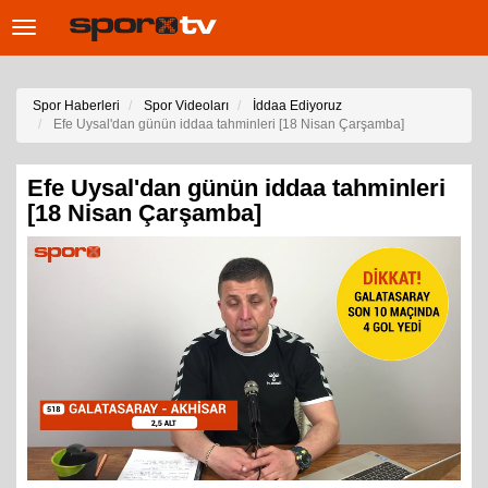
Toggle
navigation
Spor Haberleri
Spor Videoları
İddaa Ediyoruz
Efe Uysal'dan günün iddaa tahminleri [18 Nisan Çarşamba]
Efe Uysal'dan günün iddaa tahminleri
[18 Nisan Çarşamba]