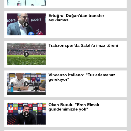
Ertuğrul Doğan'dan transfer
açıklaması
Trabzonspor'da Salah'a imza töreni
Vincenzo Italiano: "Tur atlamamız
gerekiyor"
Okan Buruk: "Eren Elmalı
gündemimizde yok"