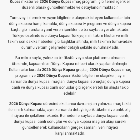
Kupası
fikstür ve
2026 Dünya Kupası
maç programı gibi temel içerikler,
düzenli olarak güncellenmekte ve detaylandırılmaktadır.
Turnuvayı izlemek ve yayın bilgilerine ulaşmak isteyen kullanıcılar için
dünya kupası hangi kanalda, dünya kupası tv programı ve dünya kupası
kaçta gibi sorulara yanıt veren içerikler de bu sayfada yer almaktadır.
Türkiye özelinde ise dünya kupası Türkiye, milli takım fikstür ve milli
takım son dakika haberleri gibi başlıklar altında, milli takımın turnuvadaki
durumu ve tüm gelişmeler detaylı şekilde sunulmaktadır.
Bu mikro sayfa, yalnızca bir fikstür veya skor platformu olmanın
ötesinde, kapsamlı bir Dünya Kupası rehberi olarak yapılandırılmıştır.
Kullanıcılar burada
2026 Dünya Kupası
gruplar,
2026 Dünya Kupası
maç
programı ve
2026 Dünya Kupası
fikstür bilgilerine ulaşırken, aynı
zamanda dünya kupası maçları, dünya kupası sonuçlar, dünya kupası
canlı ve dünya kupası canlı sonuçlar gibi içerikleri tek bir akışta takip
edebilir.
2026 Dünya Kupası
sürecinde kullanıcı davranışları yalnızca maç takibi
ile sınırlı kalmamakta, aynı zamanda detaylı içerik tüketimi ve anlık bilgi
ihtiyacı ile şekillenmektedir. Bu nedenle sayfada dünya kupası canlı,
dünya kupası canlı sonuçlar ve dünya kupası maçları akışı sürekli
güncellenerek kullanıcıların gerçek zamanlı veri ihtiyacı
karşılanmaktadır.