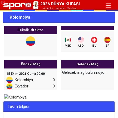
Kolombiya
Teknik Direktör
MEK
ABD
ISV
ISP
Önceki Maç
Gelecek Maç
Gelecek maç bulunmuyor.
15 Ekim 2021 Cuma 00:00
Kolombiya
0
Ekvador
0
Takım Bilgisi