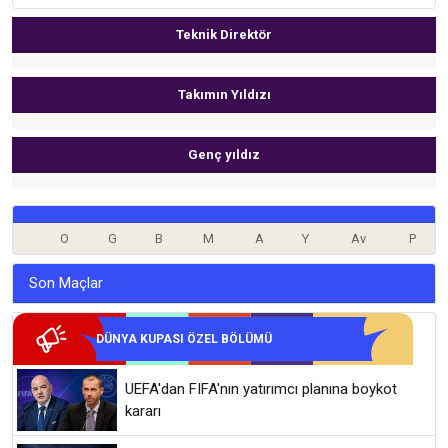
Teknik Direktör
Takımın Yıldızı
Genç yıldız
O
G
B
M
A
Y
Av
P
Son Maçlar
DÜNYA KUPASI ÖZEL BÖLÜMÜ
UEFA'dan FIFA'nın yatırımcı planına boykot
kararı