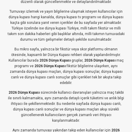
düzenli olarak güncellenmekte ve detaylandırılmaktadır.
Turnuvayı izlemek ve yayın bilgilerine ulaşmak isteyen kullanıcılar için
dünya kupası hangi kanalda, dünya kupası tv programı ve dünya kupası
kaçta gibi sorulara yanıt veren içerikler de bu sayfada yer almaktadır.
Türkiye özelinde ise dünya kupası Türkiye, milli takım fikstür ve milli
takım son dakika haberleri gibi başlıklar altında, milli takımın turnuvadaki
durumu ve tüm gelişmeler detaylı şekilde sunulmaktadır.
Bu mikro sayfa, yalnızca bir fikstür veya skor platformu olmanın
ötesinde, kapsamlı bir Dünya Kupası rehberi olarak yapılandırılmıştır.
Kullanıcılar burada
2026 Dünya Kupası
gruplar,
2026 Dünya Kupası
maç
programı ve
2026 Dünya Kupası
fikstür bilgilerine ulaşırken, aynı
zamanda dünya kupası maçları, dünya kupası sonuçlar, dünya kupası
canlı ve dünya kupası canlı sonuçlar gibi içerikleri tek bir akışta takip
edebilir.
2026 Dünya Kupası
sürecinde kullanıcı davranışları yalnızca maç takibi
ile sınırlı kalmamakta, aynı zamanda detaylı içerik tüketimi ve anlık bilgi
ihtiyacı ile şekillenmektedir. Bu nedenle sayfada dünya kupası canlı,
dünya kupası canlı sonuçlar ve dünya kupası maçları akışı sürekli
güncellenerek kullanıcıların gerçek zamanlı veri ihtiyacı
karşılanmaktadır.
Aynı zamanda turnuvayı yakından takip eden kullanıcılar için
2026