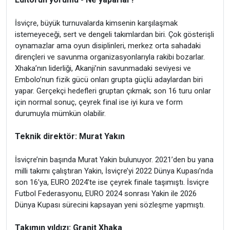
İsviçre, büyük turnuvalarda kimsenin karşılaşmak
istemeyeceği, sert ve dengeli takımlardan biri. Çok gösterişli
oynamazlar ama oyun disiplinleri, merkez orta sahadaki
dirençleri ve savunma organizasyonlarıyla rakibi bozarlar.
Xhaka’nın liderliği, Akanji’nin savunmadaki seviyesi ve
Embolo’nun fizik gücü onları grupta güçlü adaylardan biri
yapar. Gerçekçi hedefleri gruptan çıkmak; son 16 turu onlar
için normal sonuç, çeyrek final ise iyi kura ve form
durumuyla mümkün olabilir.
Teknik direktör: Murat Yakın
İsviçre’nin başında Murat Yakin bulunuyor. 2021’den bu yana
milli takımı çalıştıran Yakin, İsviçre’yi 2022 Dünya Kupası’nda
son 16’ya, EURO 2024’te ise çeyrek finale taşımıştı. İsviçre
Futbol Federasyonu, EURO 2024 sonrası Yakin ile 2026
Dünya Kupası sürecini kapsayan yeni sözleşme yapmıştı.
Takımın yıldızı: Granit Xhaka