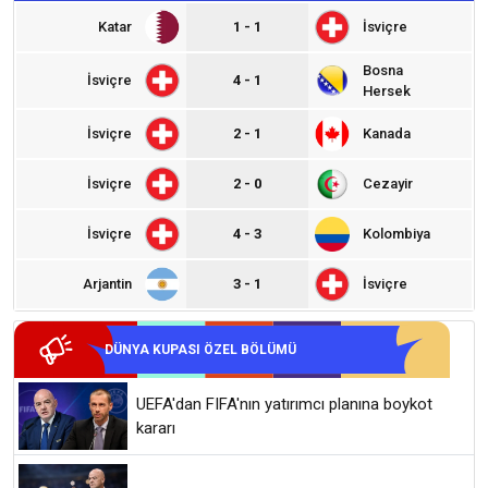
Katar
1 - 1
İsviçre
Bosna
İsviçre
4 - 1
Hersek
İsviçre
2 - 1
Kanada
İsviçre
2 - 0
Cezayir
İsviçre
4 - 3
Kolombiya
Arjantin
3 - 1
İsviçre
DÜNYA KUPASI ÖZEL BÖLÜMÜ
UEFA'dan FIFA'nın yatırımcı planına boykot
kararı