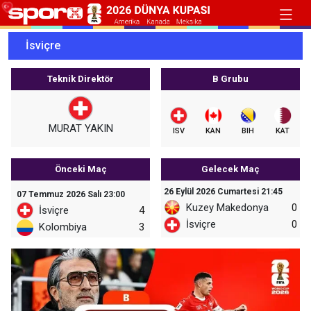
İsviçre
Teknik Direktör
B Grubu
MURAT YAKIN
ISV
KAN
BIH
KAT
Önceki Maç
Gelecek Maç
26 Eylül 2026 Cumartesi 21:45
07 Temmuz 2026 Salı 23:00
Kuzey Makedonya
0
İsviçre
4
İsviçre
0
Kolombiya
3