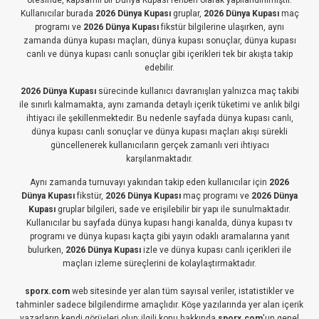
ötesinde, kapsamlı bir Dünya Kupası rehberi olarak yapılandırılmıştır.
Kullanıcılar burada
2026 Dünya Kupası
gruplar,
2026 Dünya Kupası
maç
programı ve
2026 Dünya Kupası
fikstür bilgilerine ulaşırken, aynı
zamanda dünya kupası maçları, dünya kupası sonuçlar, dünya kupası
canlı ve dünya kupası canlı sonuçlar gibi içerikleri tek bir akışta takip
edebilir.
2026 Dünya Kupası
sürecinde kullanıcı davranışları yalnızca maç takibi
ile sınırlı kalmamakta, aynı zamanda detaylı içerik tüketimi ve anlık bilgi
ihtiyacı ile şekillenmektedir. Bu nedenle sayfada dünya kupası canlı,
dünya kupası canlı sonuçlar ve dünya kupası maçları akışı sürekli
güncellenerek kullanıcıların gerçek zamanlı veri ihtiyacı
karşılanmaktadır.
Aynı zamanda turnuvayı yakından takip eden kullanıcılar için
2026
Dünya Kupası
fikstür,
2026 Dünya Kupası
maç programı ve
2026 Dünya
Kupası
gruplar bilgileri, sade ve erişilebilir bir yapı ile sunulmaktadır.
Kullanıcılar bu sayfada dünya kupası hangi kanalda, dünya kupası tv
programı ve dünya kupası kaçta gibi yayın odaklı aramalarına yanıt
bulurken,
2026 Dünya Kupası
izle ve dünya kupası canlı içerikleri ile
maçları izleme süreçlerini de kolaylaştırmaktadır.
sporx.com
web sitesinde yer alan tüm sayısal veriler, istatistikler ve
tahminler sadece bilgilendirme amaçlıdır. Köşe yazılarında yer alan içerik
yazarların kendi görüşleri olup; ilgili konu hakkında
sporx.com
'un genel