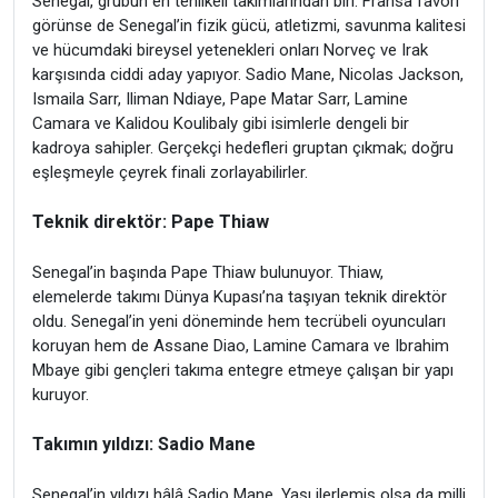
Senegal, grubun en tehlikeli takımlarından biri. Fransa favori
görünse de Senegal’in fizik gücü, atletizmi, savunma kalitesi
ve hücumdaki bireysel yetenekleri onları Norveç ve Irak
karşısında ciddi aday yapıyor. Sadio Mane, Nicolas Jackson,
Ismaila Sarr, Iliman Ndiaye, Pape Matar Sarr, Lamine
Camara ve Kalidou Koulibaly gibi isimlerle dengeli bir
kadroya sahipler. Gerçekçi hedefleri gruptan çıkmak; doğru
eşleşmeyle çeyrek finali zorlayabilirler.
Teknik direktör: Pape Thiaw
Senegal’in başında Pape Thiaw bulunuyor. Thiaw,
elemelerde takımı Dünya Kupası’na taşıyan teknik direktör
oldu. Senegal’in yeni döneminde hem tecrübeli oyuncuları
koruyan hem de Assane Diao, Lamine Camara ve Ibrahim
Mbaye gibi gençleri takıma entegre etmeye çalışan bir yapı
kuruyor.
Takımın yıldızı: Sadio Mane
Senegal’in yıldızı hâlâ Sadio Mane. Yaşı ilerlemiş olsa da milli