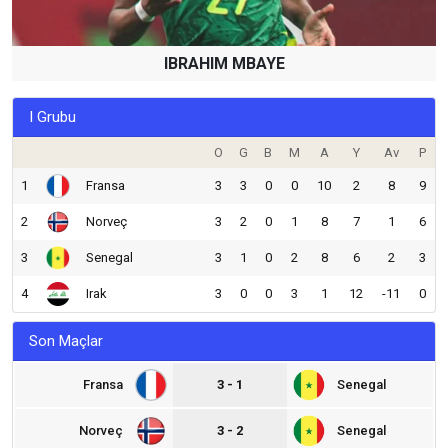
IBRAHIM MBAYE
I Grubu
O
G
B
M
A
Y
Av
P
1
Fransa
3
3
0
0
10
2
8
9
2
Norveç
3
2
0
1
8
7
1
6
3
Senegal
3
1
0
2
8
6
2
3
4
Irak
3
0
0
3
1
12
-11
0
Son Maçlar
Fransa
3 - 1
Senegal
Norveç
3 - 2
Senegal