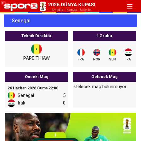
Senegal
Teknik Direktör
I Grubu
PAPE THIAW
FRA
NOR
SEN
IRA
Önceki Maç
Gelecek Maç
Gelecek maç bulunmuyor.
26 Haziran 2026 Cuma 22:00
Senegal
5
Irak
0