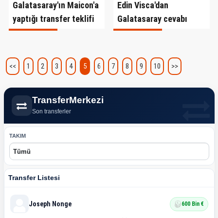
Galatasaray'ın Maicon'a
Edin Visca'dan
yaptığı transfer teklifi
Galatasaray cevabı
<<
1
2
3
4
5
6
7
8
9
10
>>
TransferMerkezi
Son transferler
TAKIM
Transfer Listesi
Joseph Nonge
600 Bin €