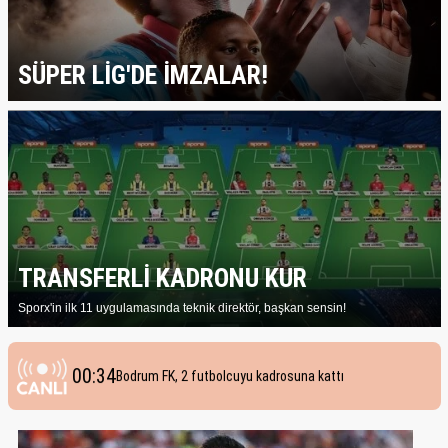
SÜPER LİG'DE İMZALAR!
TRANSFERLİ KADRONU KUR
01:02
Fenerbahçe'de Sidiki Cherif için Stuttgart iddiası!
Sporx'in ilk 11 uygulamasında teknik direktör, başkan sensin!
00:56
Liverpool'dan 40 milyon euroluk transfer; Victor Munoz
00:34
Bodrum FK, 2 futbolcuyu kadrosuna kattı
00:14
Fenerbahçe'den forvet transferi açıklaması