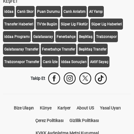
KEŞFET
iddaa
Canlı Skor
Puan Durumu
Canlı Anlatım
At Yarışı
Transfer Haberleri
TV'de Bugün
Süper Lig Fikstür
Süper Lig Haberleri
iddaa Programı
Galatasaray
Fenerbahçe
Beşiktaş
Trabzonspor
Galatasaray Transfer
Fenerbahçe Transfer
Beşiktaş Transfer
Trabzonspor Transfer
Canlı İzle
iddaa Sonuçları
Aktif Sayaç
Takip Et
Bize Ulaşın
Künye
Kariyer
About US
Yasal Uyarı
Çerez Politikası
Gizlilik Politikası
KVKK Aydınlatma Metni Kurumsal