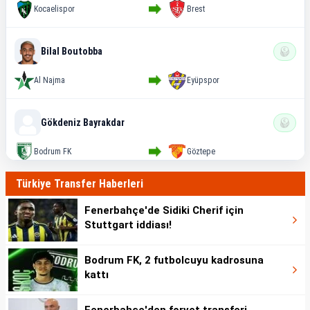
Kocaelispor
Brest
Bilal Boutobba
Al Najma
Eyüpspor
Gökdeniz Bayrakdar
Bodrum FK
Göztepe
Türkiye Transfer Haberleri
Ahmed Abdullahi
Fenerbahçe'de Sidiki Cherif için
Sunderland
Eyüpspor
Stuttgart iddiası!
Bodrum FK, 2 futbolcuyu kadrosuna
Antoine Sekongo
kattı
Dunkerque
Samsunspor