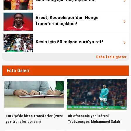
Ali Şahin Yılmaz
100 Bin €
Trabzonspor
Bodrum FK
Brest, Kocaelispor'dan Nonge
transferini açıkladı!
Chandrel Massanga
Bedelsiz
Kevin için 50 milyon euro'ya ret!
Hatayspor
Eyüpspor
Daha fazla göster
Kacper Tobiasz
Bedelsiz
Foto Galeri
Legia Warszawa
Gaziantep BB
Trivante Stewart
Kiralık
Maccabi Haifa
Gaziantep BB
Türkiye'de biten transferler (2026
Bir efsanenin yeni adresi
Kerim Calhanoglu
yaz transfer dönemi)
Trabzonspor: Muhammed Salah