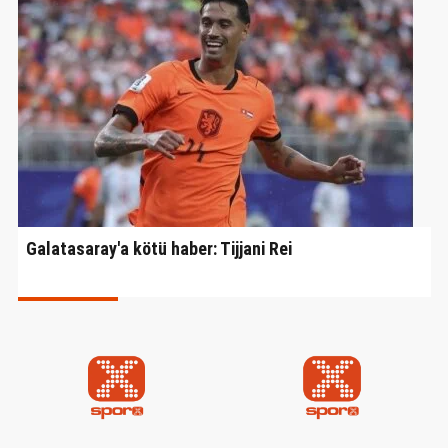
21:10
Muhammed Salah Trabzon'da! Binlerce taraftar karşıladı
20:07
Aleksey Batrakov'dan Galatasaray sorusuna yanıt!
19:02
Trabzonspor'da transfer açıklaması: "Pazartesi günü belli 
18:42
Trabzonspor, Salah'ın imza töreni saatini duyurdu
18:30
Ertuğrul Doğan'dan Serdal Adalı'nın Salah açıklaması için c
Galatasaray'a kötü haber: Tijjani Rei
16:38
Domenico Tedesco'dan ayrılığa izin yok
16:28
Keçiörengücü'nden Nabian takviyesi!
16:06
Noa Lang için flaş açıklama!
16:04
Brest, Kocaelispor'dan Nonge transferini açıkladı!