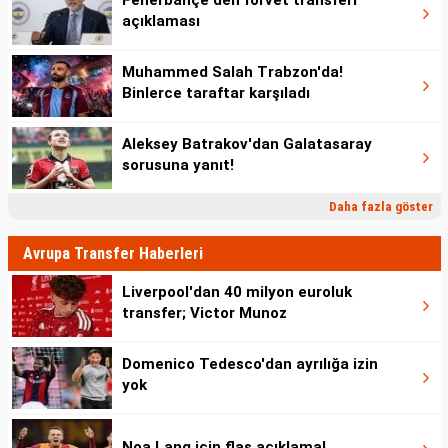
Fenerbahçe'den forvet transferi
açıklaması
Alexandre Penetra
K.Döndü
Muhammed Salah Trabzon'da!
AZ Alkmaar A
Çorum Belediyespor
Binlerce taraftar karşıladı
Abdelhamid Sabiri
Bedelsiz
Aleksey Batrakov'dan Galatasaray
sorusuna yanıt!
Fiorentina
Eyüpspor
Daha fazla göster
Gyrano Kerk
100 Bin €
Avrupa Transfer Haberleri
Royal Antwerp
Erzurumspor FK
Liverpool'dan 40 milyon euroluk
transfer; Victor Munoz
Chidozie Awaziem
1 Mn €
Domenico Tedesco'dan ayrılığa izin
yok
Nantes
Konyaspor
Noa Lang için flaş açıklama!