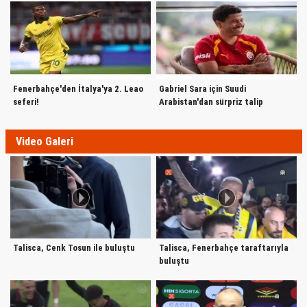
Vukovar 91
Gaziantep BB
Umut Bozok
Eyüpspor
İstanbul Başakşehir
Fenerbahçe'den İtalya'ya 2. Leao
Gabriel Sara için Suudi
seferi!
Arabistan'dan sürpriz talip
Video Galeri
Talisca, Cenk Tosun ile buluştu
Talisca, Fenerbahçe taraftarıyla
buluştu