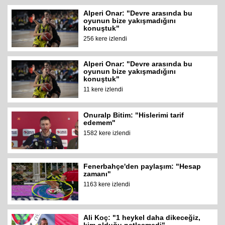
Alperi Onar: "Devre arasında bu
oyunun bize yakışmadığını
konuştuk"
256 kere izlendi
Alperi Onar: "Devre arasında bu
oyunun bize yakışmadığını
konuştuk"
11 kere izlendi
Onuralp Bitim: "Hislerimi tarif
edemem"
1582 kere izlendi
Fenerbahçe'den paylaşım: "Hesap
zamanı"
1163 kere izlendi
Ali Koç: "1 heykel daha dikeceğiz,
kim olduğu netleşmedi"