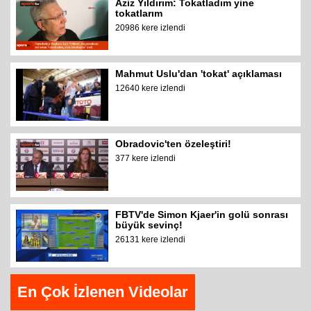
Aziz Yıldırım: Tokatladım yine
tokatlarım
20986 kere izlendi
Mahmut Uslu'dan 'tokat' açıklaması
12640 kere izlendi
Obradovic'ten özeleştiri!
377 kere izlendi
FBTV'de Simon Kjaer'in golü sonrası
büyük sevinç!
26131 kere izlendi
En Çok İzlenen Videolar